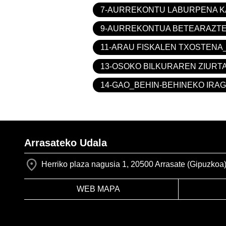
7-AURREKONTU LABURPENA K
9-AURREKONTUA BETEARAZTE
11-ARAU FISKALEN TXOSTENA
13-OSOKO BILKURAREN ZIURTA
14-GAO_BEHIN-BEHINEKO IRAG
Arrasateko Udala
Herriko plaza nagusia 1, 20500 Arrasate (Gipuzkoa
WEB MAPA