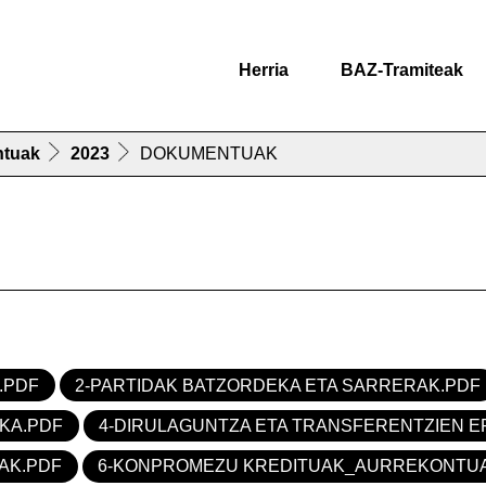
Herria
BAZ-Tramiteak
ntuak
2023
DOKUMENTUAK
.PDF
2-PARTIDAK BATZORDEKA ETA SARRERAK.PDF
KA.PDF
4-DIRULAGUNTZA ETA TRANSFERENTZIEN E
AK.PDF
6-KONPROMEZU KREDITUAK_AURREKONTU