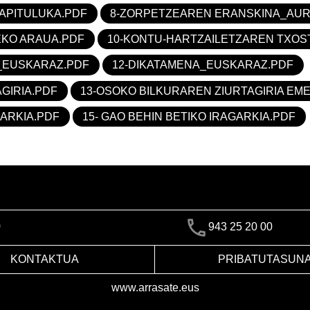
APITULUKA.PDF
8-ZORPETZEAREN ERANSKINA_AU
KO ARAUA.PDF
10-KONTU-HARTZAILETZAREN TXO
_EUSKARAZ.PDF
12-DIKATAMENA_EUSKARAZ.PDF
GIRIA.PDF
13-OSOKO BILKURAREN ZIURTAGIRIA EM
ARKIA.PDF
15- GAO BEHIN BETIKO IRAGARKIA.PDF
)
943 25 20 00
KONTAKTUA
PRIBATUTASUN
www.arrasate.eus