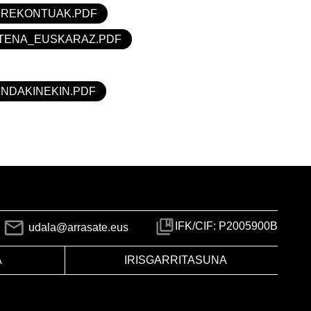
RREKONTUAK.PDF
STENA_EUSKARAZ.PDF
ENDAKINEKIN.PDF
IFK/CIF: P2005900B
udala@arrasate.eus
A
IRISGARRITASUNA