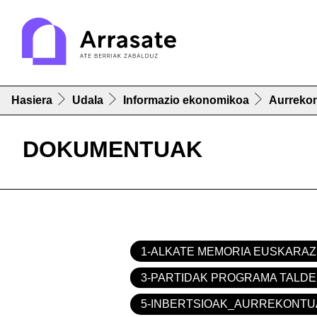
Hasiera
Udala
Informazio ekonomikoa
Aurreko
DOKUMENTUAK
1-ALKATE MEMORIA EUSKARAZ
3-PARTIDAK PROGRAMA TALDE
5-INBERTSIOAK_AURREKONTU