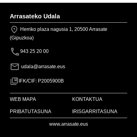
Arrasateko Udala
Herriko plaza nagusia 1, 20500 Arrasate
(Gipuzkoa)
943 25 20 00
udala@arrasate.eus
IFK/CIF: P2005900B
WEB MAPA
KONTAKTUA
PRIBATUTASUNA
IRISGARRITASUNA
www.arrasate.eus