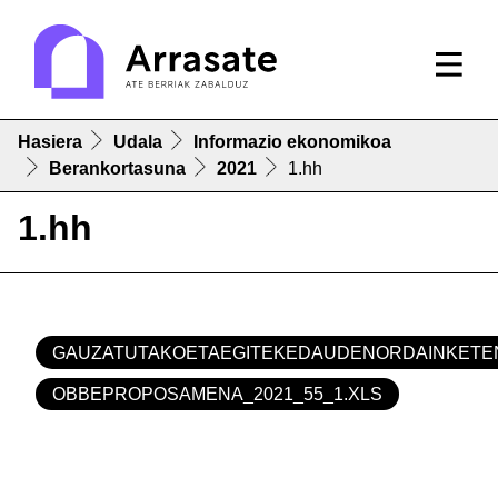
Hasiera
Udala
Informazio ekonomikoa
Berankortasuna
2021
1.hh
1.hh
GAUZATUTAKOETAEGITEKEDAUDENORDAINKETEN
OBBEPROPOSAMENA_2021_55_1.XLS