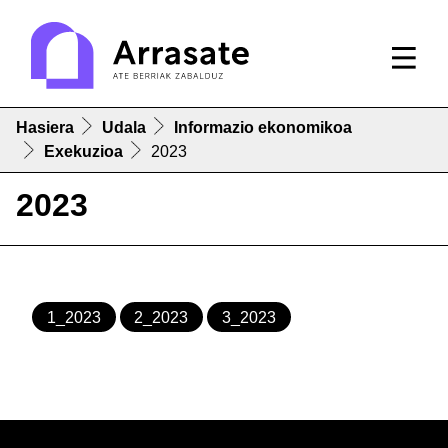
Hasiera
Udala
Informazio ekonomikoa
Exekuzioa
2023
2023
1_2023
2_2023
3_2023