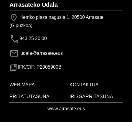
Arrasateko Udala
Herriko plaza nagusia 1, 20500 Arrasate
(Gipuzkoa)
943 25 20 00
udala@arrasate.eus
IFK/CIF: P2005900B
WEB MAPA
KONTAKTUA
PRIBATUTASUNA
IRISGARRITASUNA
www.arrasate.eus