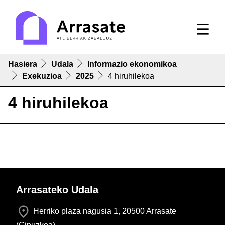
Hasiera
Udala
Informazio ekonomikoa
Exekuzioa
2025
4 hiruhilekoa
4 hiruhilekoa
Arrasateko Udala
Herriko plaza nagusia 1, 20500 Arrasate