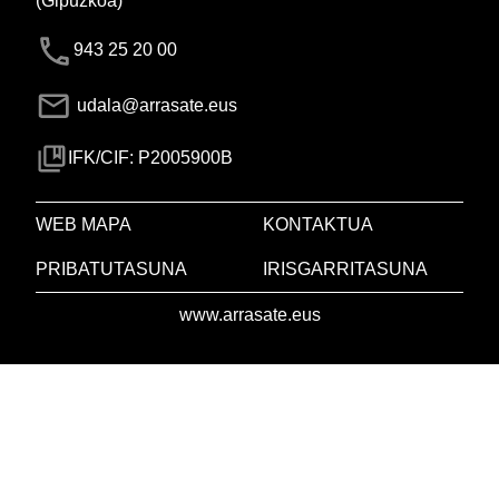
(Gipuzkoa)
943 25 20 00
udala@arrasate.eus
IFK/CIF: P2005900B
WEB MAPA
KONTAKTUA
PRIBATUTASUNA
IRISGARRITASUNA
www.arrasate.eus