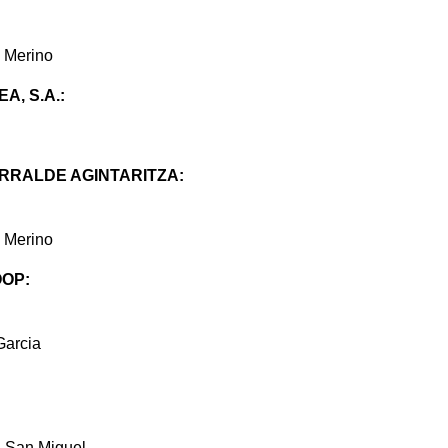
 Merino
, S.A.:
RRALDE AGINTARITZA:
 Merino
OOP:
Garcia
a San Miguel