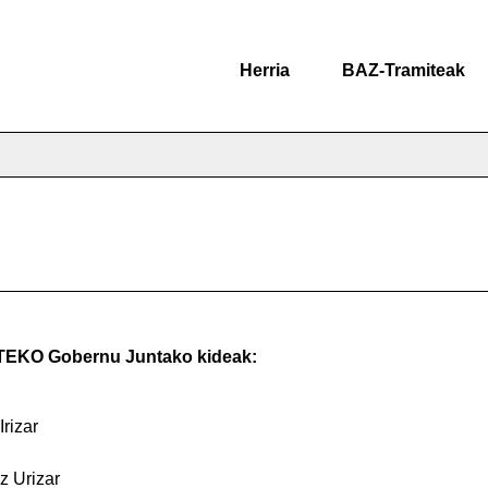
Herria
BAZ-Tramiteak
O Gobernu Juntako kideak:
rizar
z Urizar