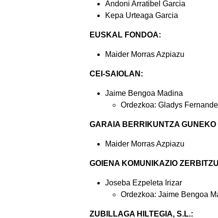
Andoni Arratibel Garcia
Kepa Urteaga Garcia
EUSKAL FONDOA:
Maider Morras Azpiazu
CEI-SAIOLAN:
Jaime Bengoa Madina
Ordezkoa: Gladys Fernande
GARAIA BERRIKUNTZA GUNEKO EL
Maider Morras Azpiazu
GOIENA KOMUNIKAZIO ZERBITZUA
Joseba Ezpeleta Irizar
Ordezkoa: Jaime Bengoa M
ZUBILLAGA HILTEGIA, S.L.: