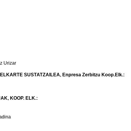
z Urizar
KARTE SUSTATZAILEA, Enpresa Zerbitzu Koop.Elk.:
K, KOOP. ELK.:
adina