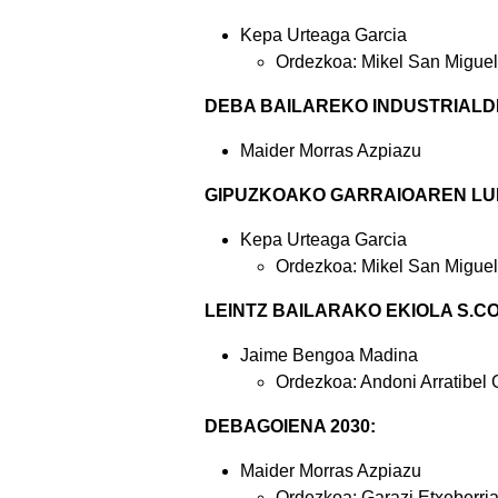
Kepa Urteaga Garcia
Ordezkoa: Mikel San Miguel
DEBA BAILAREKO INDUSTRIALDEA
Maider Morras Azpiazu
GIPUZKOAKO GARRAIOAREN LU
Kepa Urteaga Garcia
Ordezkoa: Mikel San Miguel
LEINTZ BAILARAKO EKIOLA S.C
Jaime Bengoa Madina
Ordezkoa: Andoni Arratibel 
DEBAGOIENA 2030:
Maider Morras Azpiazu
Ordezkoa: Garazi Etxeberri