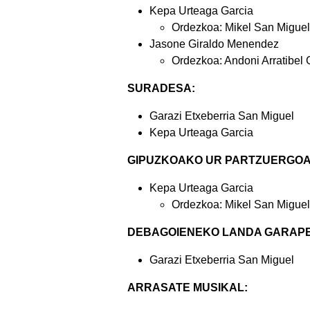
Kepa Urteaga Garcia
Ordezkoa: Mikel San Miguel
Jasone Giraldo Menendez
Ordezkoa: Andoni Arratibel 
SURADESA:
Garazi Etxeberria San Miguel
Kepa Urteaga Garcia
GIPUZKOAKO UR PARTZUERGOA
Kepa Urteaga Garcia
Ordezkoa: Mikel San Miguel
DEBAGOIENEKO LANDA GARAP
Garazi Etxeberria San Miguel
A
RRASATE MUSIKAL: