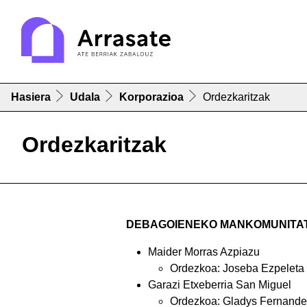
Hasiera
Udala
Korporazioa
Ordezkaritzak
Ordezkaritzak
DEBAGOIENEKO MANKOMUNITATEK
Maider Morras Azpiazu
Ordezkoa: Joseba Ezpeleta I
Garazi Etxeberria San Miguel
Ordezkoa: Gladys Fernande