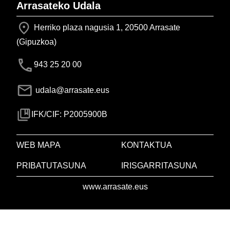
Arrasateko Udala
Herriko plaza nagusia 1, 20500 Arrasate
(Gipuzkoa)
943 25 20 00
udala@arrasate.eus
IFK/CIF: P2005900B
WEB MAPA
KONTAKTUA
PRIBATUTASUNA
IRISGARRITASUNA
www.arrasate.eus