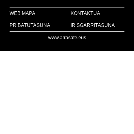
WEB MAPA
KONTAKTUA
PRIBATUTASUNA
IRISGARRITASUNA
www.arrasate.eus