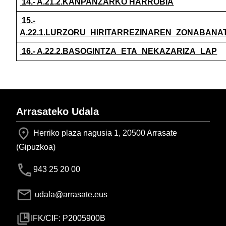
14.- A.21.2.KANPANZARKO HARROBIA
15.-
A.22.1.LURZORU_HIRITARREZINAREN_ZONABAN
16.- A.22.2.BASOGINTZA_ETA_NEKAZARIZA_LAP
Arrasateko Udala
Herriko plaza nagusia 1, 20500 Arrasate
(Gipuzkoa)
943 25 20 00
udala@arrasate.eus
IFK/CIF: P2005900B