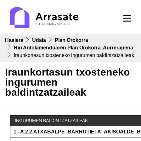
Hasiera
Udala
Plan Orokorra
Hiri Antolamenduaren Plan Orokorra. Aurrerapena
Iraunkortasun txosteneko ingurumen baldintzatzaileak
Iraunkortasun txosteneko
ingurumen
baldintzatzaileak
INGURUMEN BALDINTZATZAILEAK
1.- A.2.2.ATXABALPE_BARRUTIETA_AKISOALDE_