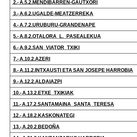
2.- A.5.2.MENDIBARREN-GAUTXORI
3.- A.6.2.UGALDE-MEATZERREKA
4.- A.7.2.URUBURU-GRANDENAPE
5.- A.8.2.OTALORA_L._PASEALEKUA
6.- A.9.2.SAN_VIATOR_TXIKI
7.- A.10.2.AZERI
8.- A.11.2.INTXAUSTI ETA SAN JOSEPE HARROBIA
9.- A.12.2.ALDAIAZPI
10.- A.13.2.ETXE_TXIKIAK
11.- A.17.2.SANTAMAINA_SANTA_TERESA
12.- A.18.2.KASKONATEGI
13.- A.20.2.BEDOÑA