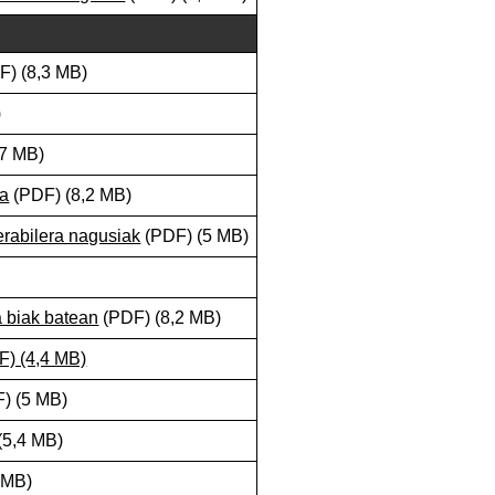
F) (8,3 MB)
)
,7 MB)
ea
(PDF) (8,2 MB)
n erabilera nagusiak
(PDF) (5 MB)
 biak batean
(PDF) (8,2 MB)
F) (4,4 MB)
) (5 MB)
(5,4 MB)
 MB)