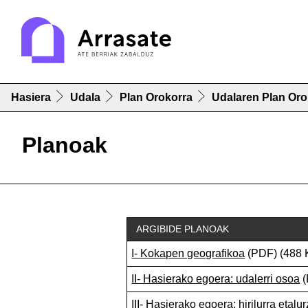
Hasiera
Udala
Plan Orokorra
Udalaren Plan Oro
Planoak
ARGIBIDE PLANOAK
I- Kokapen geografikoa
(PDF) (488 
II- Hasierako egoera: udalerri osoa
(
III- Hasierako egoera: hirilurra etalur