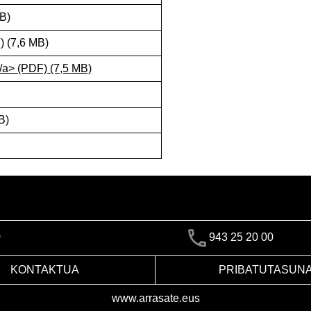
B)
 (7,6 MB)
/a> (PDF) (7,5 MB)
B)
)
943 25 20 00
KONTAKTUA
PRIBATUTASUN
www.arrasate.eus