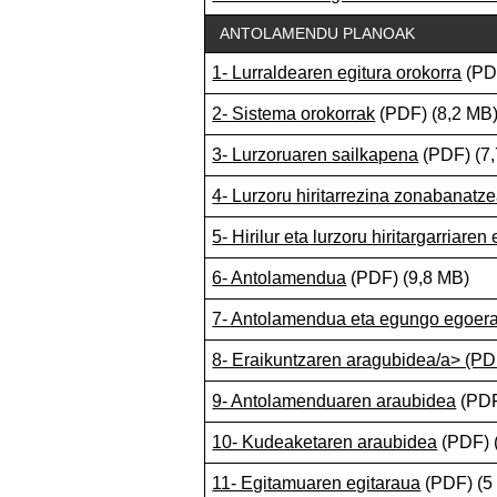
ANTOLAMENDU PLANOAK
1- Lurraldearen egitura orokorra
(PD
2- Sistema orokorrak
(PDF) (8,2 MB
3- Lurzoruaren sailkapena
(PDF) (7
4- Lurzoru hiritarrezina zonabanatz
5- Hirilur eta lurzoru hiritargarriare
6- Antolamendua
(PDF) (9,8 MB)
7- Antolamendua eta egungo egoera
8- Eraikuntzaren aragubidea/a> (PD
9- Antolamenduaren araubidea
(PDF
10- Kudeaketaren araubidea
(PDF) 
11- Egitamuaren egitaraua
(PDF) (5