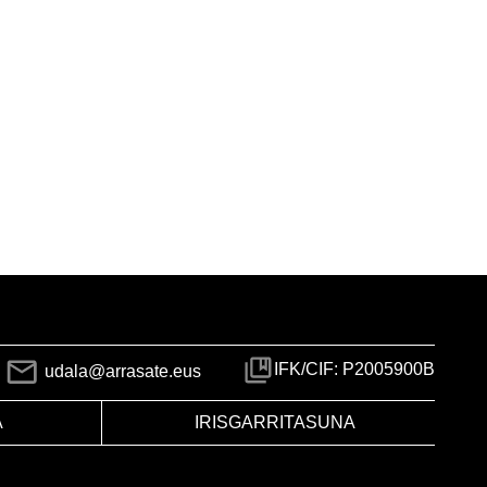
IFK/CIF: P2005900B
udala@arrasate.eus
A
IRISGARRITASUNA