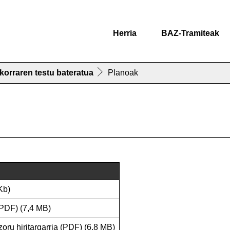
Herria
BAZ-Tramiteak
korraren testu bateratua
Planoak
Kb)
PDF) (7,4 MB)
zoru hiritargarria
(PDF) (6,8 MB)