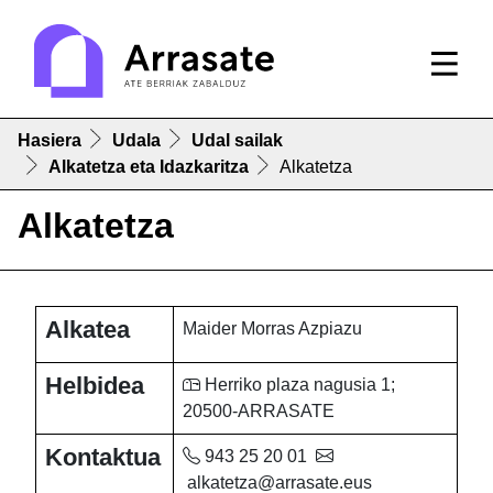
Hasiera
Udala
Udal sailak
Alkatetza eta Idazkaritza
Alkatetza
Alkatetza
Alkatea
Maider Morras Azpiazu
Helbidea
Herriko plaza nagusia 1;
20500-ARRASATE
Kontaktua
943 25 20 01
alkatetza@arrasate.eus