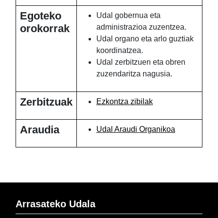
Egoteko
Udal gobernua eta
orokorrak
administrazioa zuzentzea.
Udal organo eta arlo guztiak
koordinatzea.
Udal zerbitzuen eta obren
zuzendaritza nagusia.
Zerbitzuak
Ezkontza zibilak
Araudia
Udal Araudi Organikoa
Arrasateko Udala