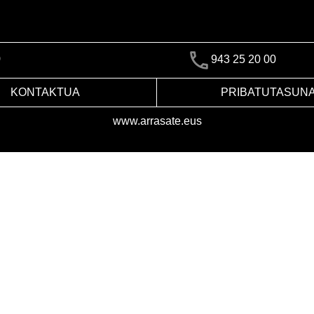
)
943 25 20 00
KONTAKTUA
PRIBATUTASUN
www.arrasate.eus