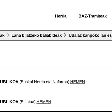
Herria
BAZ-Tramiteak
uak
Lana bilatzeko baliabideak
Udalaz kanpoko lan es
PUBLIKOA
(Euskal Herria eta Nafarroa)
HEMEN
PUBLIKOA
(Estatua)
HEMEN