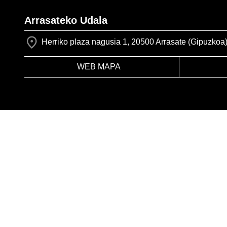
Arrasateko Udala
Herriko plaza nagusia 1, 20500 Arrasate (Gipuzkoa
WEB MAPA