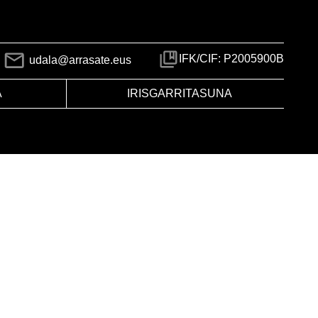
IFK/CIF: P2005900B
udala@arrasate.eus
A
IRISGARRITASUNA