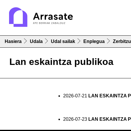
Hasiera
Udala
Udal sailak
Enplegua
Zerbitz
Lan eskaintza publikoa
2026-07-21
LAN ESKAINTZA 
2026-07-23
LAN ESKAINTZA 