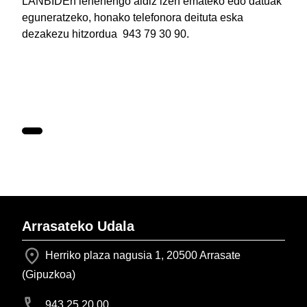
LANBIDEn lehenengo aldiz izen emateko edo datuak
eguneratzeko, honako telefonora deituta eska
dezakezu hitzordua 943 79 30 90.
Arrasateko Udala
Herriko plaza nagusia 1, 20500 Arrasate
(Gipuzkoa)
943 25 20 00