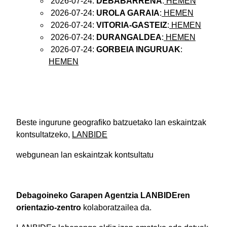
2026-07-24:
DEBABARRENA
:
HEMEN
2026-07-24:
UROLA GARAIA
:
HEMEN
2026-07-24:
VITORIA-GASTEIZ
:
HEMEN
2026-07-24:
DURANGALDEA
:
HEMEN
2026-07-24:
GORBEIA INGURUAK
:
HEMEN
Beste ingurune geografiko batzuetako lan eskaintzak
kontsultatzeko,
LANBIDE
webgunean lan eskaintzak kontsultatu
Debagoineko Garapen Agentzia
LANBIDEren
orientazio-zentro
kolaboratzailea da.