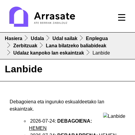
Hasiera
Udala
Udal sailak
Enplegua
Zerbitzuak
Lana bilatzeko baliabideak
Udalaz kanpoko lan eskaintzak
Lanbide
Lanbide
Debagoiena eta inguruko eskualdeetako lan
eskaintzak.
2026-07-24:
DEBAGOIENA:
HEMEN