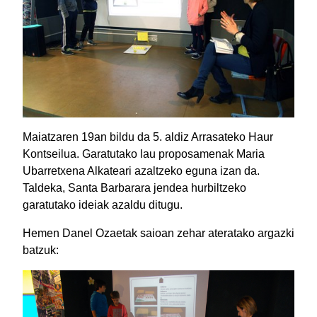
Maiatzaren 19an bildu da 5. aldiz Arrasateko Haur
Kontseilua. Garatutako lau proposamenak Maria
Ubarretxena Alkateari azaltzeko eguna izan da.
Taldeka, Santa Barbarara jendea hurbiltzeko
garatutako ideiak azaldu ditugu.
Hemen Danel Ozaetak saioan zehar ateratako argazki
batzuk: