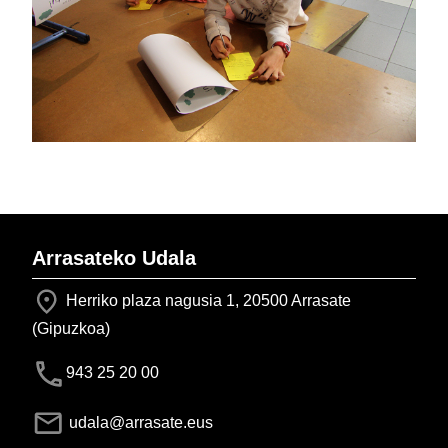
Arrasateko Udala
Herriko plaza nagusia 1, 20500 Arrasate
(Gipuzkoa)
943 25 20 00
udala@arrasate.eus