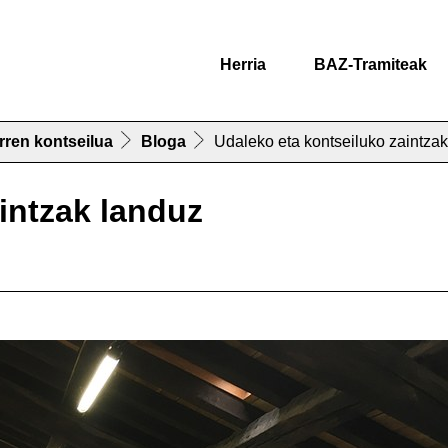
Herria
BAZ-Tramiteak
rren kontseilua
Bloga
Udaleko eta kontseiluko zaintza
intzak landuz