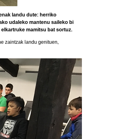
enak landu dute: herriko
rako udaleko mantenu saileko bi
 elkartruke mamitsu bat sortuz.
ne zaintzak landu genituen,