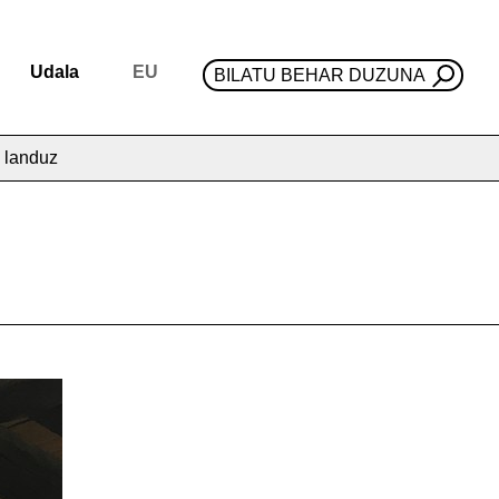
Udala
EU
BILATU BEHAR DUZUNA
k landuz