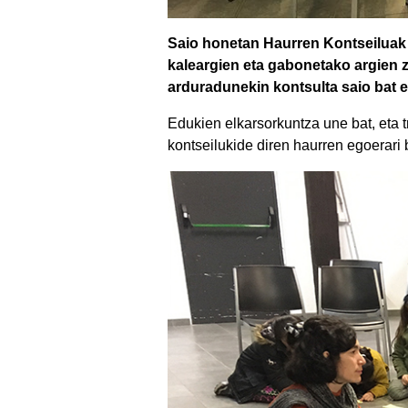
Saio honetan Haurren Kontseiluak 
kaleargien eta gabonetako argien z
arduradunekin kontsulta saio bat e
Edukien elkarsorkuntza une bat, eta 
kontseilukide diren haurren egoerari 