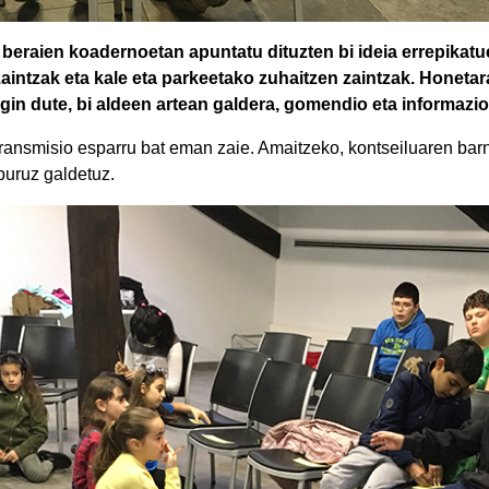
beraien koadernoetan apuntatu dituzten bi ideia errepikatu
aintzak eta kale eta parkeetako zuhaitzen zaintzak. Honeta
gin dute, bi aldeen artean galdera, gomendio eta informazio
transmisio esparru bat eman zaie. Amaitzeko, kontseiluaren bar
buruz galdetuz.