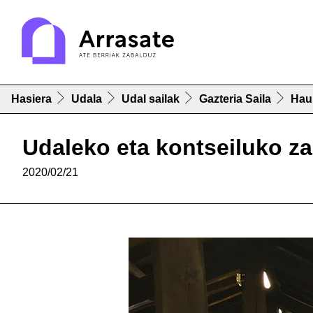
Hasiera
Udala
Udal sailak
Gazteria Saila
Hau
Udaleko eta kontseiluko za
2020/02/21