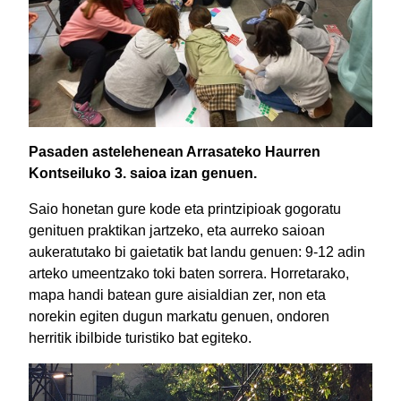
Pasaden astelehenean Arrasateko Haurren
Kontseiluko 3. saioa izan genuen.
Saio honetan gure kode eta printzipioak gogoratu
genituen praktikan jartzeko, eta aurreko saioan
aukeratutako bi gaietatik bat landu genuen: 9-12 adin
arteko umeentzako toki baten sorrera. Horretarako,
mapa handi batean gure aisialdian zer, non eta
norekin egiten dugun markatu genuen, ondoren
herritik ibilbide turistiko bat egiteko.