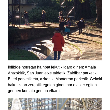
Ibilbide horretan hainbat lekutik igaro ginen: Amaia
Antzokitik, San Juan etxe taldetik, Zaldibar parketik,
Biteri parketik eta, azkenik, Monterron parketik. Geltoki
bakoitzean zergatik egoten ginen hor eta zer egiten
genuen kontatu genion elkarri.