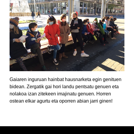
Gaiaren inguruan hainbat hausnarketa egin genituen
bidean. Zergatik gai hori landu pentsatu genuen eta
nolakoa izan zitekeen imajinatu genuen. Horren
ostean elkar agurtu eta oporren abian jarri ginen!