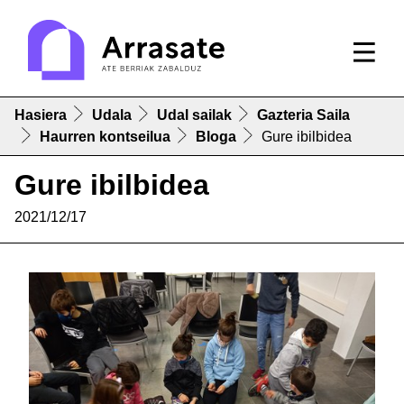
Hasiera
Udala
Udal sailak
Gazteria Saila
Haurren kontseilua
Bloga
Gure ibilbidea
Gure ibilbidea
2021/12/17