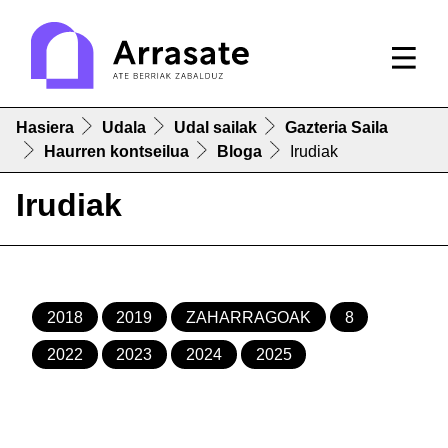
Hasiera
Udala
Udal sailak
Gazteria Saila
Haurren kontseilua
Bloga
Irudiak
Irudiak
2018
2019
ZAHARRAGOAK
8
2022
2023
2024
2025