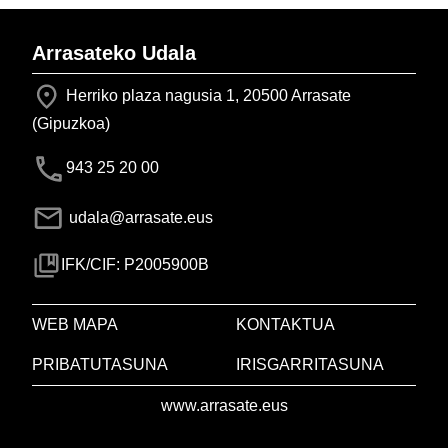
Arrasateko Udala
Herriko plaza nagusia 1, 20500 Arrasate
(Gipuzkoa)
943 25 20 00
udala@arrasate.eus
IFK/CIF: P2005900B
WEB MAPA
KONTAKTUA
PRIBATUTASUNA
IRISGARRITASUNA
www.arrasate.eus