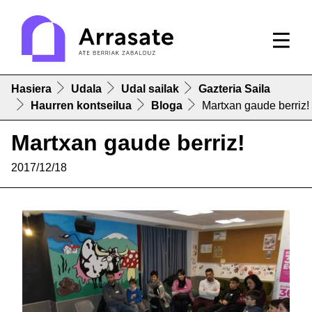
Hasiera
Udala
Udal sailak
Gazteria Saila
Haurren kontseilua
Bloga
Martxan gaude berriz!
Martxan gaude berriz!
2017/12/18