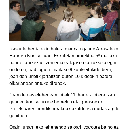
Ikasturte berriarekin batera martxan gaude Arrasateko
Haurren Kontseiluan. Eskoletan proiektua 5º mailako
haurrei aurkeztu, izen emateak jaso eta zozketa egin
ondoren, baditugu 5. mailako 9 kontseilukide berri,
joan den urtetik jarraitzen duten 10 kideekin batera
elkarlanean arituko direnak.
Joan den astelehenean, hilak 11, harrera bilera izan
genuen kontseilukide berriekin eta gurasoekin.
Proiektuaren nondik norakoak azaldu eta dudak argitu
genituen.
Orain, urtarrileko lehenengo saioari itxarotea baino ez