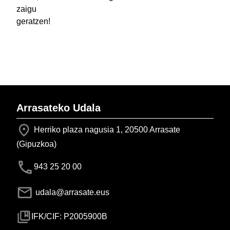
zaigu
geratzen!
Arrasateko Udala
Herriko plaza nagusia 1, 20500 Arrasate
(Gipuzkoa)
943 25 20 00
udala@arrasate.eus
IFK/CIF: P2005900B