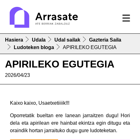
Hasiera
Udala
Udal sailak
Gazteria Saila
Ludoteken bloga
APIRILEKO EGUTEGIA
APIRILEKO EGUTEGIA
2026/04/23
Kaixo kaixo, Usaetxetiiiik!!!
Oporretatik bueltan ere lanean jarraitzen dugu! Hori
dela eta apirilean ere hainbat ekintza egin ditugu eta
oraindik hortan jarraituko dugu gure ludoteketan.