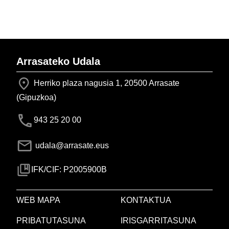
Arrasateko Udala
Herriko plaza nagusia 1, 20500 Arrasate
(Gipuzkoa)
943 25 20 00
udala@arrasate.eus
IFK/CIF: P2005900B
WEB MAPA
KONTAKTUA
PRIBATUTASUNA
IRISGARRITASUNA