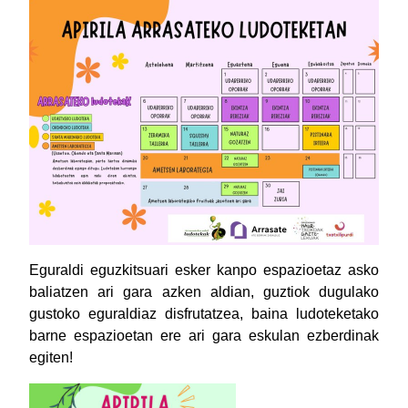
Eguraldi eguzkitsuari esker kanpo espazioetaz asko
baliatzen ari gara azken aldian, guztiok dugulako
gustoko eguraldiaz disfrutatzea, baina ludoteketako
barne espazioetan ere ari gara eskulan ezberdinak
egiten!