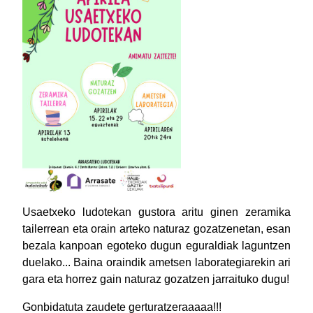
Usaetxeko ludotekan gustora aritu ginen zeramika
tailerrean eta orain arteko naturaz gozatzenetan, esan
bezala kanpoan egoteko dugun eguraldiak laguntzen
duelako... Baina oraindik ametsen laborategiarekin ari
gara eta horrez gain naturaz gozatzen jarraituko dugu!
Gonbidatuta zaudete gerturatzeraaaaa!!!