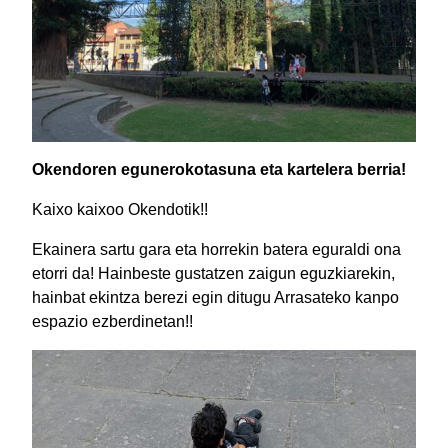
Okendoren egunerokotasuna eta kartelera berria!
Kaixo kaixoo Okendotik!!
Ekainera sartu gara eta horrekin batera eguraldi ona
etorri da! Hainbeste gustatzen zaigun eguzkiarekin,
hainbat ekintza berezi egin ditugu Arrasateko kanpo
espazio ezberdinetan!!