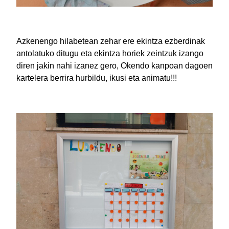
Azkenengo hilabetean zehar ere ekintza ezberdinak
antolatuko ditugu eta ekintza horiek zeintzuk izango
diren jakin nahi izanez gero, Okendo kanpoan dagoen
kartelera berrira hurbildu, ikusi eta animatu!!!