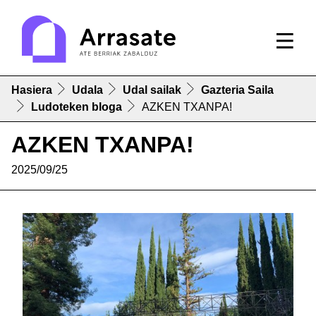
Hasiera
Udala
Udal sailak
Gazteria Saila
Ludoteken bloga
AZKEN TXANPA!
AZKEN TXANPA!
2025/09/25