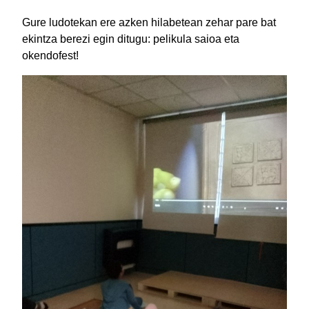
Gure ludotekan ere azken hilabetean zehar pare bat
ekintza berezi egin ditugu: pelikula saioa eta
okendofest!