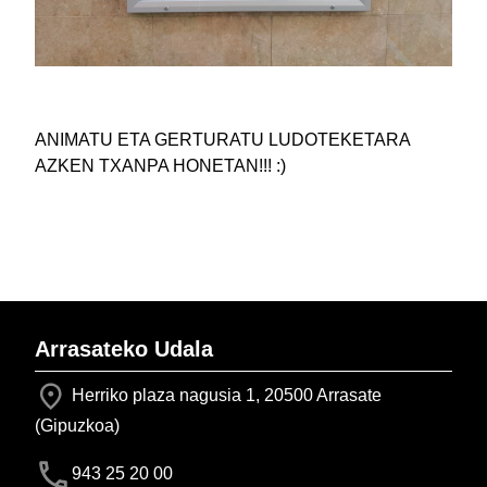
ANIMATU ETA GERTURATU LUDOTEKETARA
AZKEN TXANPA HONETAN!!! :)
Arrasateko Udala
Herriko plaza nagusia 1, 20500 Arrasate
(Gipuzkoa)
943 25 20 00