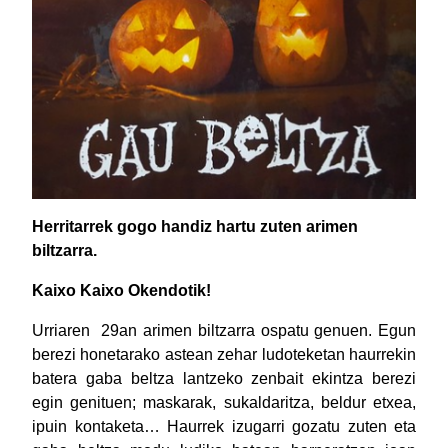
Herritarrek gogo handiz hartu zuten arimen
biltzarra.
Kaixo Kaixo Okendotik!
Urriaren 29an arimen biltzarra ospatu genuen. Egun
berezi honetarako astean zehar ludoteketan haurrekin
batera gaba beltza lantzeko zenbait ekintza berezi
egin genituen; maskarak, sukaldaritza, beldur etxea,
ipuin kontaketa… Haurrek izugarri gozatu zuten eta