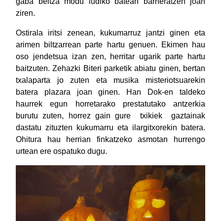
gaba beltza modu ludiko batean barneratzen joan
ziren.
Ostirala iritsi zenean, kukumarruz jantzi ginen eta
arimen biltzarrean parte hartu genuen. Ekimen hau
oso jendetsua izan zen, herritar ugarik parte hartu
baitzuten. Zehazki Biteri parketik abiatu ginen, bertan
txalaparta jo zuten eta musika misteriotsuarekin
batera plazara joan ginen. Han Dok-en taldeko
haurrek egun horretarako prestatutako antzerkia
burutu zuten, horrez gain gure txikiek gaztainak
dastatu zituzten kukumarru eta ilargitxorekin batera.
Ohitura hau herrian finkatzeko asmotan hurrengo
urtean ere ospatuko dugu.