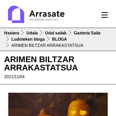
Hasiera
Udala
Udal sailak
Gazteria Saila
Ludoteken bloga
BLOGA
ARIMEN BILTZAR ARRAKASTATSUA
ARIMEN BILTZAR
ARRAKASTATSUA
2021/11/04