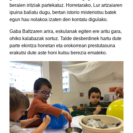
beraien iritziak partekatuz. Horretarako, Lur artzaiaren
ipuina baliatu dugu, bertan istorio misteriotsu batek
egun hau nolakoa izaten den kontatu digulako.
Gaba Baltzaren arira, eskulanak egiten ere aritu gara,
ohiko kalabazak sortuz. Talde desberdinek hartu dute
parte ekintza honetan eta orokorrean prestutasuna
erakutsi dute aste honi kutsu berezia emateko.