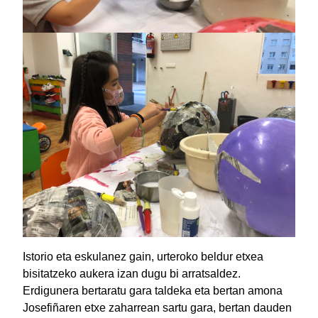
Istorio eta eskulanez gain, urteroko beldur etxea
bisitatzeko aukera izan dugu bi arratsaldez.
Erdigunera bertaratu gara taldeka eta bertan amona
Josefiñaren etxe zaharrean sartu gara, bertan dauden