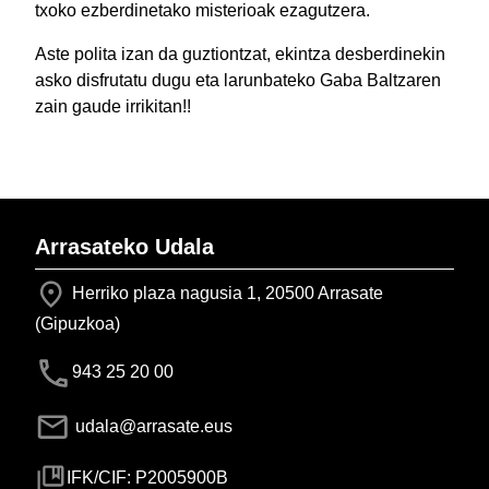
txoko ezberdinetako misterioak ezagutzera.
Aste polita izan da guztiontzat, ekintza desberdinekin
asko disfrutatu dugu eta larunbateko Gaba Baltzaren
zain gaude irrikitan!!
Arrasateko Udala
Herriko plaza nagusia 1, 20500 Arrasate
(Gipuzkoa)
943 25 20 00
udala@arrasate.eus
IFK/CIF: P2005900B