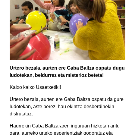
Urtero bezala, aurten ere Gaba Baltza ospatu dugu
ludotekan, beldurrez eta misterioz beteta!
Kaixo kaixo Usaetxetik!!
Urtero bezala, aurten ere Gaba Baltza ospatu da gure
ludotekan, aste berezi hau ekintza desberdinekin
disfrutatuz.
Haurrekin Gaba Baltzararen inguruan hizketan aritu
gara, aurreko urteko esperientziak gogoratuz eta