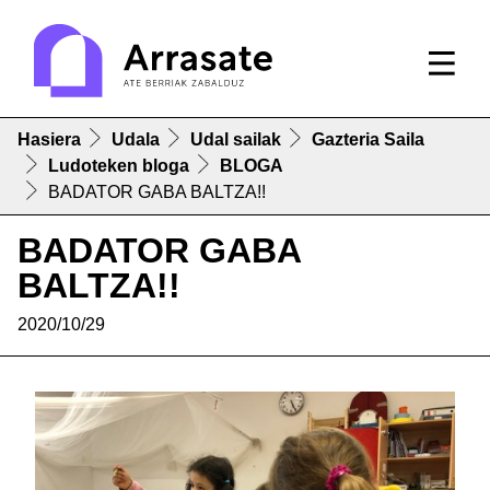
Hasiera
Udala
Udal sailak
Gazteria Saila
Ludoteken bloga
BLOGA
BADATOR GABA BALTZA!!
BADATOR GABA
BALTZA!!
2020/10/29