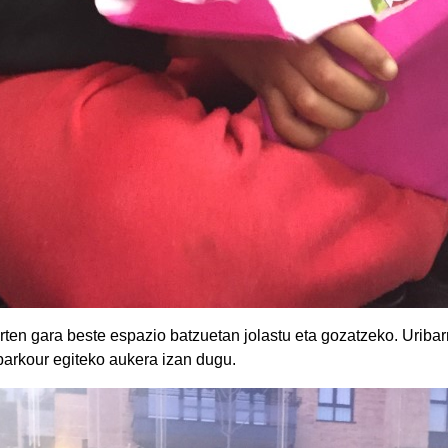
irten gara beste espazio batzuetan jolastu eta gozatzeko. Uribar
 parkour egiteko aukera izan dugu.