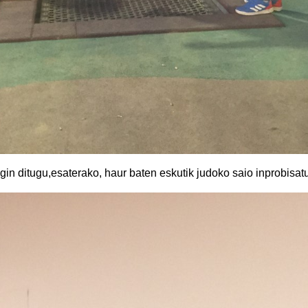
gin ditugu,esaterako, haur baten eskutik judoko saio inprobisa