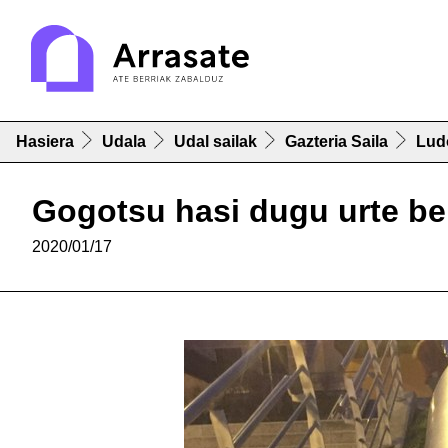
Hasiera
Udala
Udal sailak
Gazteria Saila
Lud
Gogotsu hasi dugu urte ber
2020/01/17