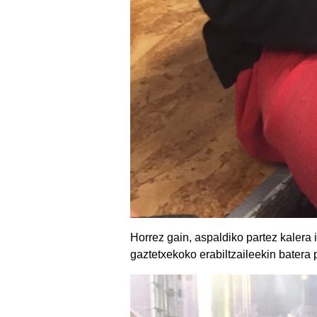
Horrez gain, aspaldiko partez kalera 
gaztetxekoko erabiltzaileekin batera