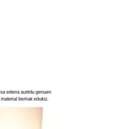
esa ederra aurkitu genuen
material berriak edukiz.