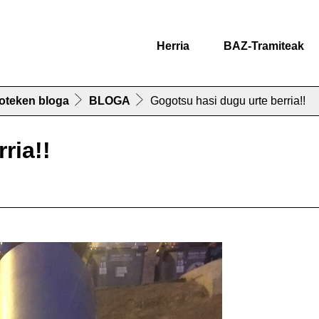
Herria
BAZ-Tramiteak
oteken bloga
BLOGA
Gogotsu hasi dugu urte berria!!
ria!!