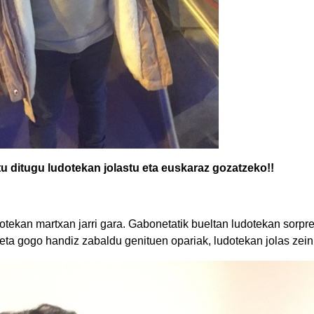
tu ditugu ludotekan jolastu eta euskaraz gozatzeko!!
dotekan martxan jarri gara. Gabonetatik bueltan ludotekan sorpr
 eta gogo handiz zabaldu genituen opariak, ludotekan jolas zein 