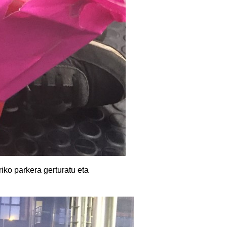
riko parkera gerturatu eta