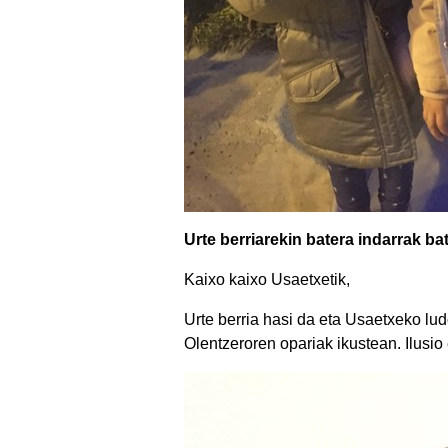
Urte berriarekin batera indarrak ba
Kaixo kaixo Usaetxetik,
Urte berria hasi da eta Usaetxeko lu
Olentzeroren opariak ikustean. Ilusio