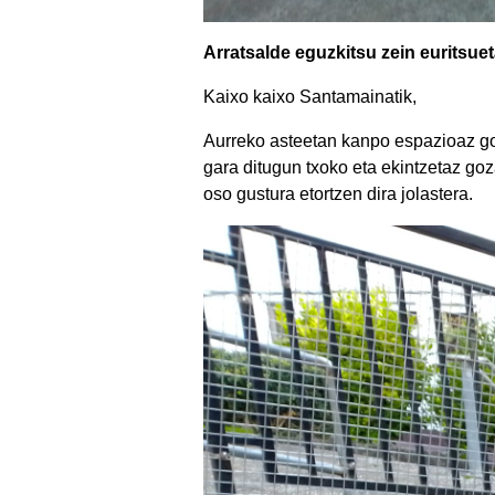
Arratsalde eguzkitsu zein euritsue
Kaixo kaixo Santamainatik,
Aurreko asteetan kanpo espazioaz go
gara ditugun txoko eta ekintzetaz go
oso gustura etortzen dira jolastera.