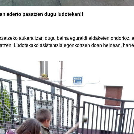
tan ederto pasatzen dugu ludotekan!!
zatzeko aukera izan dugu baina eguraldi aldaketen ondorioz, a
zatzen. Ludotekako asistentzia egonkortzen doan heinean, harre