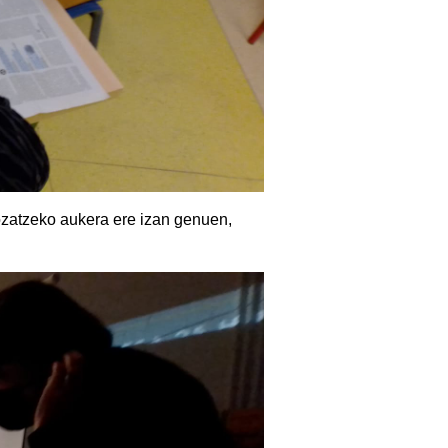
gozatzeko aukera ere izan genuen,