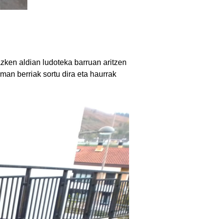
zken aldian ludoteka barruan aritzen
man berriak sortu dira eta haurrak