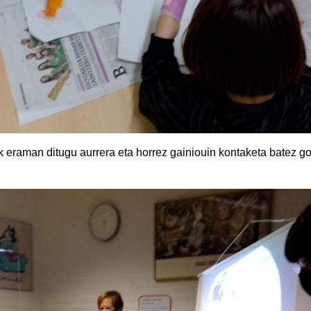
ak eraman ditugu aurrera eta horrez gainiouin kontaketa batez 