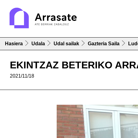
Hasiera
Udala
Udal sailak
Gazteria Saila
Lud
EKINTZAZ BETERIKO AR
2021/11/18