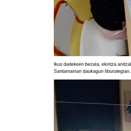
Ikus daitekeen bezala, ekintza anitz
Santamainan daukagun liburutegian.