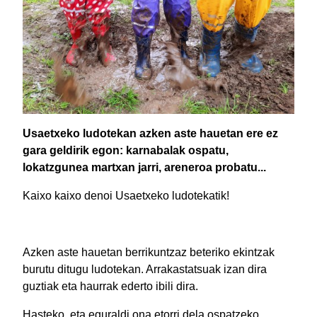
Usaetxeko ludotekan azken aste hauetan ere ez
gara geldirik egon: karnabalak ospatu,
lokatzgunea martxan jarri, areneroa probatu...
Kaixo kaixo denoi Usaetxeko ludotekatik!
Azken aste hauetan berrikuntzaz beteriko ekintzak
burutu ditugu ludotekan. Arrakastatsuak izan dira
guztiak eta haurrak ederto ibili dira.
Hasteko, eta eguraldi ona etorri dela ospatzeko,