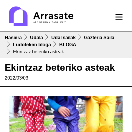
Hasiera
Udala
Udal sailak
Gazteria Saila
Ludoteken bloga
BLOGA
Ekintzaz beteriko asteak
Ekintzaz beteriko asteak
2022/03/03