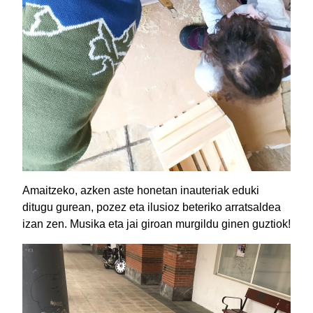
Amaitzeko, azken aste honetan inauteriak eduki
ditugu gurean, pozez eta ilusioz beteriko arratsaldea
izan zen. Musika eta jai giroan murgildu ginen guztiok!