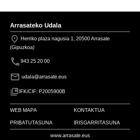
Arrasateko Udala
Herriko plaza nagusia 1, 20500 Arrasate
(Gipuzkoa)
943 25 20 00
udala@arrasate.eus
IFK/CIF: P2005900B
WEB MAPA
KONTAKTUA
PRIBATUTASUNA
IRISGARRITASUNA
www.arrasate.eus