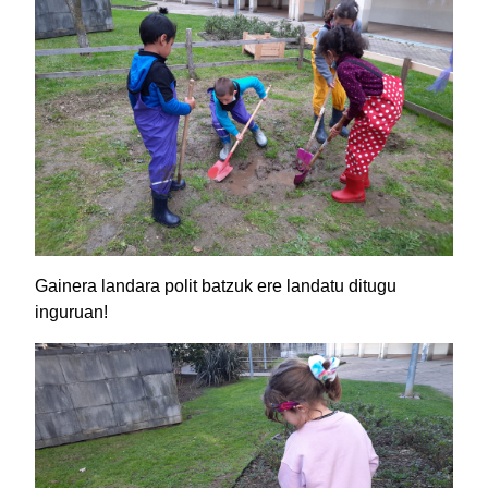
Gainera landara polit batzuk ere landatu ditugu
inguruan!