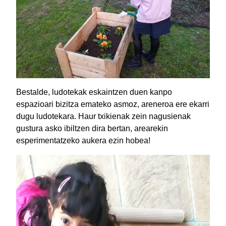
Bestalde, ludotekak eskaintzen duen kanpo
espazioari bizitza emateko asmoz, areneroa ere ekarri
dugu ludotekara. Haur txikienak zein nagusienak
gustura asko ibiltzen dira bertan, arearekin
esperimentatzeko aukera ezin hobea!