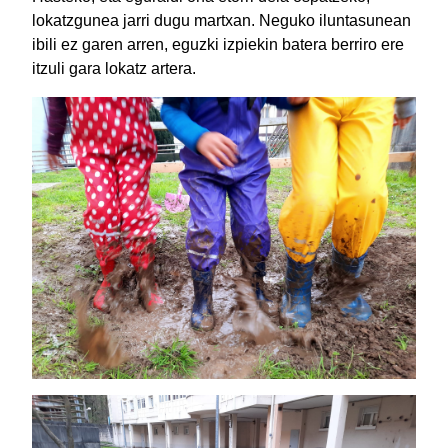
lokatzgunea jarri dugu martxan. Neguko iluntasunean
ibili ez garen arren, eguzki izpiekin batera berriro ere
itzuli gara lokatz artera.