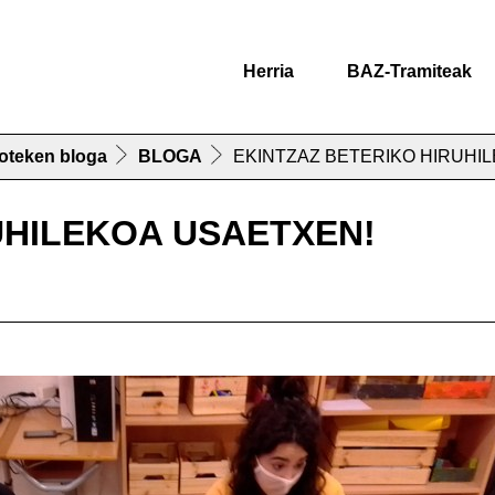
Herria
BAZ-Tramiteak
oteken bloga
BLOGA
EKINTZAZ BETERIKO HIRUHI
UHILEKOA USAETXEN!