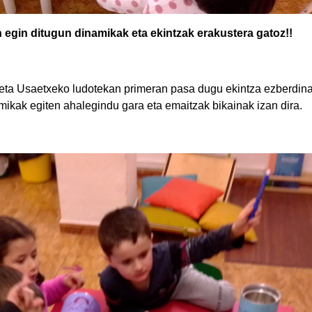
n egin ditugun dinamikak eta ekintzak erakustera gatoz!!
 eta Usaetxeko ludotekan primeran pasa dugu ekintza ezberdina
mikak egiten ahalegindu gara eta emaitzak bikainak izan dira.