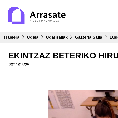
Hasiera
Udala
Udal sailak
Gazteria Saila
Lud
EKINTZAZ BETERIKO HIR
2021/03/25