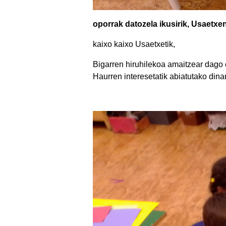
oporrak datozela ikusirik, Usaetxe
kaixo kaixo Usaetxetik,
Bigarren hiruhilekoa amaitzear dago
Haurren interesetatik abiatutako dina