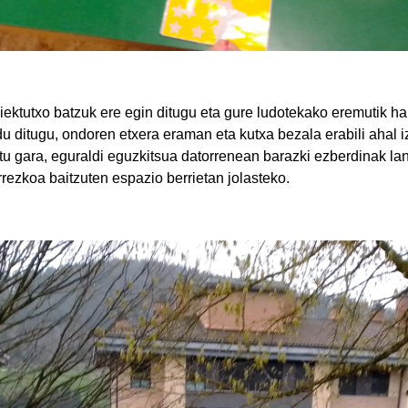
ektutxo batzuk ere egin ditugu eta gure ludotekako eremutik har
du ditugu, ondoren etxera eraman eta kutxa bezala erabili ahal i
ritu gara, eguraldi eguzkitsua datorrenean barazki ezberdinak l
rrezkoa baitzuten espazio berrietan jolasteko.