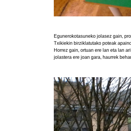
Egunerokotasuneko jolasez gain, proi
Txikiekin birziklatutako poteak apain
Horrez gain, ortuan ere lan eta lan a
jolastera ere joan gara, haurrek beha