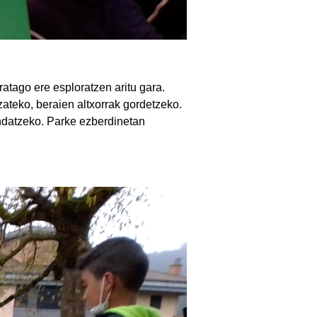
atago ere esploratzen aritu gara.
zateko, beraien altxorrak gordetzeko.
andatzeko. Parke ezberdinetan