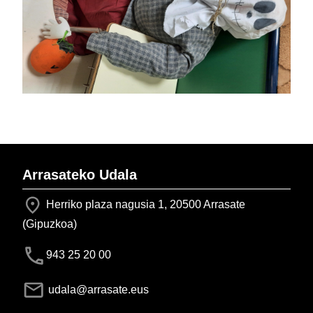
Arrasateko Udala
Herriko plaza nagusia 1, 20500 Arrasate
(Gipuzkoa)
943 25 20 00
udala@arrasate.eus