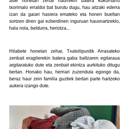
aste honetan zehar haurrekin batera kukumarru
txorimalo erraldoi bat burutu dugu, hau aitzaki ederra
izan da gaiari hasiera emateko eta honen bueltan
sortzen diren gai ezberdinen inguruan hausnartzeklo,
hala nola, beldurra, heriotza...
Hilabete honetan zehar, Txatxilipurdik Arrasateko
zenbait eragilerekin batera gaba baltzaren egitaraua
argitaratuko dute eta zenbait ekintza aurkituko ditugu
bertan. Honako hau, herriari zuzenduta egongo da,
beraz haur zein familia guztiek bertan parte hartzeko
aukera izango dute.