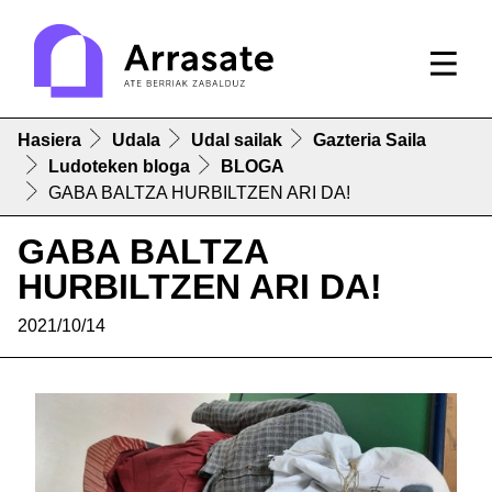
Hasiera
Udala
Udal sailak
Gazteria Saila
Ludoteken bloga
BLOGA
GABA BALTZA HURBILTZEN ARI DA!
GABA BALTZA
HURBILTZEN ARI DA!
2021/10/14