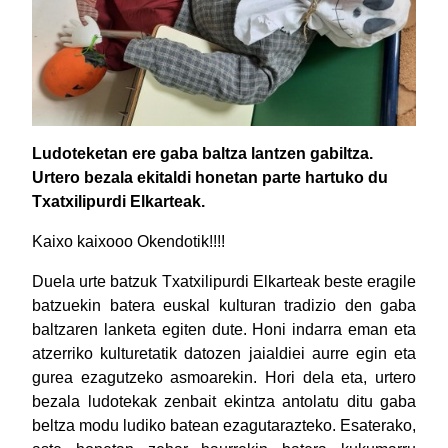
Ludoteketan ere gaba baltza lantzen gabiltza.
Urtero bezala ekitaldi honetan parte hartuko du
Txatxilipurdi Elkarteak.
Kaixo kaixooo Okendotik!!!!
Duela urte batzuk Txatxilipurdi Elkarteak beste eragile
batzuekin batera euskal kulturan tradizio den gaba
baltzaren lanketa egiten dute. Honi indarra eman eta
atzerriko kulturetatik datozen jaialdiei aurre egin eta
gurea ezagutzeko asmoarekin. Hori dela eta, urtero
bezala ludotekak zenbait ekintza antolatu ditu gaba
beltza modu ludiko batean ezagutarazteko. Esaterako,