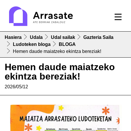
Hasiera
Udala
Udal sailak
Gazteria Saila
Ludoteken bloga
BLOGA
Hemen daude maiatzeko ekintza bereziak!
Hemen daude maiatzeko
ekintza bereziak!
2026/05/12