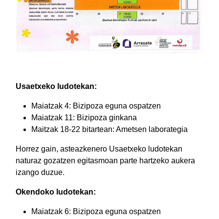
Usaetxeko ludotekan:
Maiatzak 4: Bizipoza eguna ospatzen
Maiatzak 11: Bizipoza ginkana
Maitzak 18-22 bitartean: Ametsen laborategia
Horrez gain, asteazkenero Usaetxeko ludotekan
naturaz gozatzen egitasmoan parte hartzeko aukera
izango duzue.
Okendoko ludotekan:
Maiatzak 6: Bizipoza eguna ospatzen