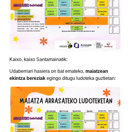
Kaixo, kaixo Santamainatik:
Udaberriari hasiera on bat emateko,
maiatzean
ekintza bereziak
egingo ditugu ludoteka guztietan: