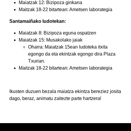
Maiatzak 12: Bizipoza ginkana
Maitzak 18-22 bitartean: Ametsen laborategia
Santamaiñako ludotekan:
Maiatzak 8: Bizipoza eguna ospatzen
Maiatzak 15: Musakolako jaiak
Oharra: Maiatzak 15ean ludoteka itxita
egongo da eta ekintzak egongo dira Plaza
Txurian.
Maitzak 18-22 bitartean: Ametsen laborategia
Ikusten duzuen bezala maiatza ekintza bereziez josita
dago, beraz, animatu zaitezte parte hartzera!