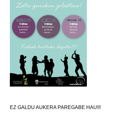
EZ GALDU AUKERA PAREGABE HAU!!!