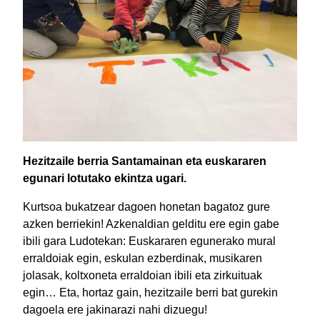
Hezitzaile berria Santamainan eta euskararen
egunari lotutako ekintza ugari.
Kurtsoa bukatzear dagoen honetan bagatoz gure
azken berriekin! Azkenaldian gelditu ere egin gabe
ibili gara Ludotekan: Euskararen egunerako mural
erraldoiak egin, eskulan ezberdinak, musikaren
jolasak, koltxoneta erraldoian ibili eta zirkuituak
egin… Eta, hortaz gain, hezitzaile berri bat gurekin
dagoela ere jakinarazi nahi dizuegu!