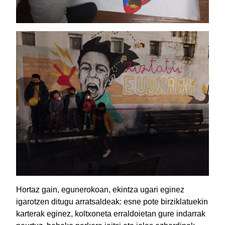
Hortaz gain, egunerokoan, ekintza ugari eginez
igarotzen ditugu arratsaldeak: esne pote birziklatuekin
karterak eginez, koltxoneta erraldoietan gure indarrak