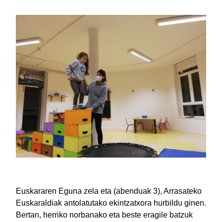
Euskararen Eguna zela eta (abenduak 3), Arrasateko
Euskaraldiak antolatutako ekintzatxora hurbildu ginen.
Bertan, herriko norbanako eta beste eragile batzuk