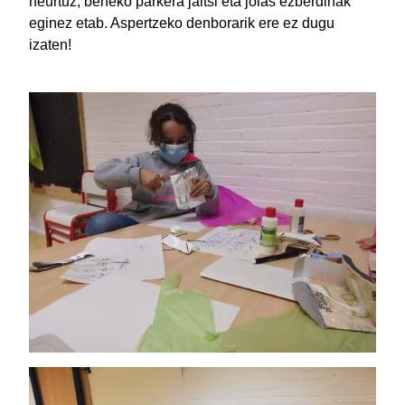
neurtuz, beheko parkera jaitsi eta jolas ezberdinak
eginez etab. Aspertzeko denborarik ere ez dugu
izaten!