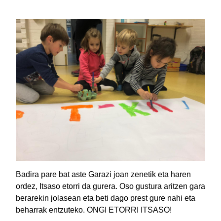
Badira pare bat aste Garazi joan zenetik eta haren
ordez, Itsaso etorri da gurera. Oso gustura aritzen gara
berarekin jolasean eta beti dago prest gure nahi eta
beharrak entzuteko. ONGI ETORRI ITSASO!