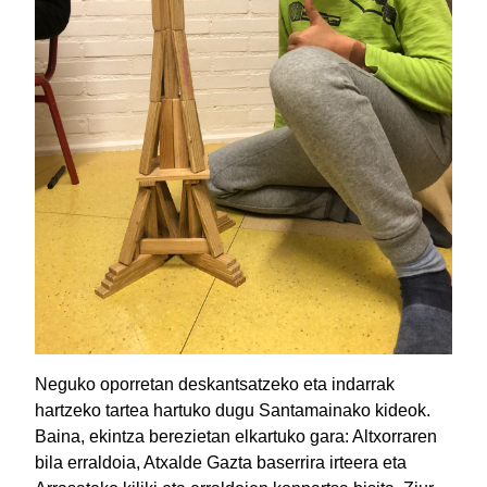
Neguko oporretan deskantsatzeko eta indarrak
hartzeko tartea hartuko dugu Santamainako kideok.
Baina, ekintza berezietan elkartuko gara: Altxorraren
bila erraldoia, Atxalde Gazta baserrira irteera eta