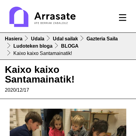
Hasiera
Udala
Udal sailak
Gazteria Saila
Ludoteken bloga
BLOGA
Kaixo kaixo Santamainatik!
Kaixo kaixo
Santamainatik!
2020/12/17