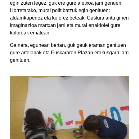
egin zuten legez, guk ere gure aletxoa jarri genuen.
Horretarako, mural polit batzuk egin genituen:
aldarrikapenez eta kolorez beteak. Gustura aritu ginen
imaginazioa martxan jarri eta mural erraldoiei gure
koloreak ematean.
Gainera, egunean bertan, guk geuk eraman genituen
gure artelanak eta Euskararen Plazan erakusgarri jarri
genituen.