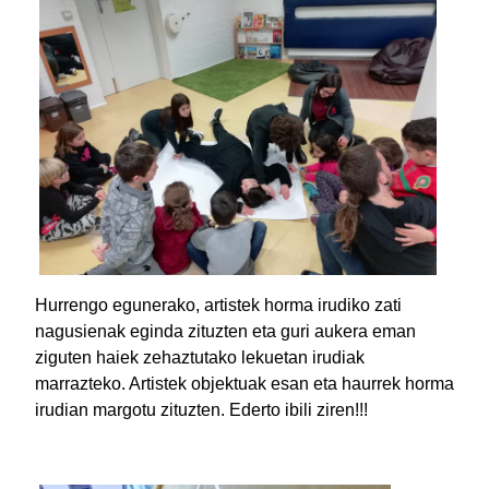
Hurrengo egunerako, artistek horma irudiko zati
nagusienak eginda zituzten eta guri aukera eman
ziguten haiek zehaztutako lekuetan irudiak
marrazteko. Artistek objektuak esan eta haurrek horma
irudian margotu zituzten. Ederto ibili ziren!!!