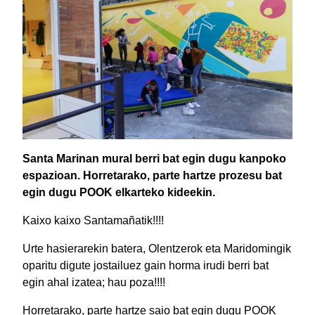
Santa Marinan mural berri bat egin dugu kanpoko
espazioan. Horretarako, parte hartze prozesu bat
egin dugu POOK elkarteko kideekin.
Kaixo kaixo Santamañatik!!!!
Urte hasierarekin batera, Olentzerok eta Maridomingik
oparitu digute jostailuez gain horma irudi berri bat
egin ahal izatea; hau poza!!!!
Horretarako, parte hartze saio bat egin dugu POOK