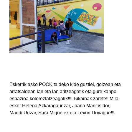
Eskerrik asko POOK taldeko kide guztiei, goizean eta
arratsaldean lan eta lan aritzeagatik eta gure kanpo
espazioa koloreztatzeagatik!!!! Bikainak zarete!! Mila
esker Helena Azkaragaurizar, Joana Mancisidor,
Maddi Urizar, Sara Miguelez eta Lexuri Doyague!!!