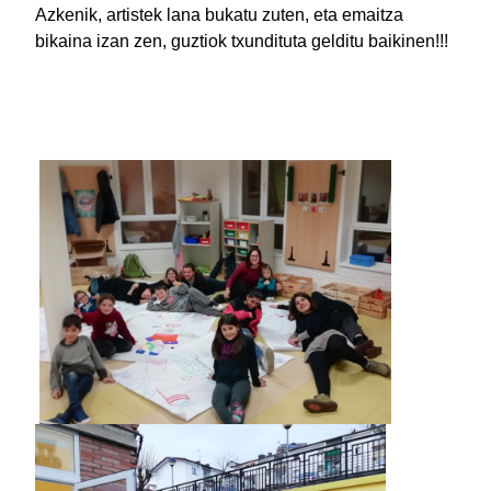
Azkenik, artistek lana bukatu zuten, eta emaitza
bikaina izan zen, guztiok txundituta gelditu baikinen!!!