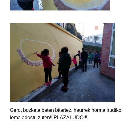
Gero, bozketa baten bitartez, haurrek horma irudiko
lema adostu zuten!! PLAZALUDO!!!