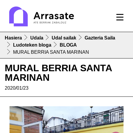
Hasiera
Udala
Udal sailak
Gazteria Saila
Ludoteken bloga
BLOGA
MURAL BERRIA SANTA MARINAN
MURAL BERRIA SANTA
MARINAN
2020/01/23