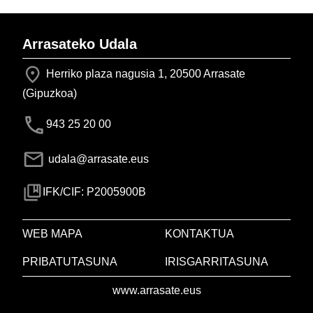
Arrasateko Udala
Herriko plaza nagusia 1, 20500 Arrasate
(Gipuzkoa)
943 25 20 00
udala@arrasate.eus
IFK/CIF: P2005900B
WEB MAPA
KONTAKTUA
PRIBATUTASUNA
IRISGARRITASUNA
www.arrasate.eus