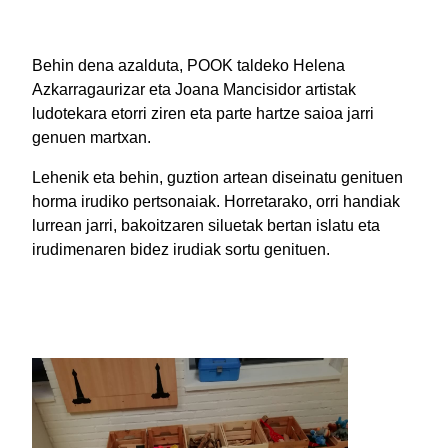
Behin dena azalduta, POOK taldeko Helena
Azkarragaurizar eta Joana Mancisidor artistak
ludotekara etorri ziren eta parte hartze saioa jarri
genuen martxan.
Lehenik eta behin, guztion artean diseinatu genituen
horma irudiko pertsonaiak. Horretarako, orri handiak
lurrean jarri, bakoitzaren siluetak bertan islatu eta
irudimenaren bidez irudiak sortu genituen.