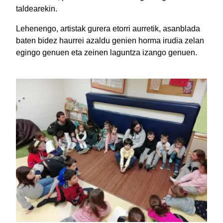
taldearekin.
Lehenengo, artistak gurera etorri aurretik, asanblada
baten bidez haurrei azaldu genien horma irudia zelan
egingo genuen eta zeinen laguntza izango genuen.