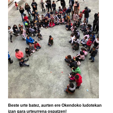
Beste urte batez, aurten ere Okendoko ludotekan
izan gara urteurrena ospatzen!