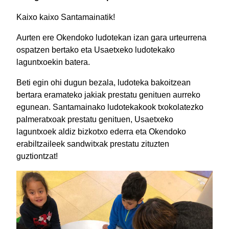
Kaixo kaixo Santamainatik!
Aurten ere Okendoko ludotekan izan gara urteurrena
ospatzen bertako eta Usaetxeko ludotekako
laguntxoekin batera.
Beti egin ohi dugun bezala, ludoteka bakoitzean
bertara eramateko jakiak prestatu genituen aurreko
egunean. Santamainako ludotekakook txokolatezko
palmeratxoak prestatu genituen, Usaetxeko
laguntxoek aldiz bizkotxo ederra eta Okendoko
erabiltzaileek sandwitxak prestatu zituzten
guztiontzat!