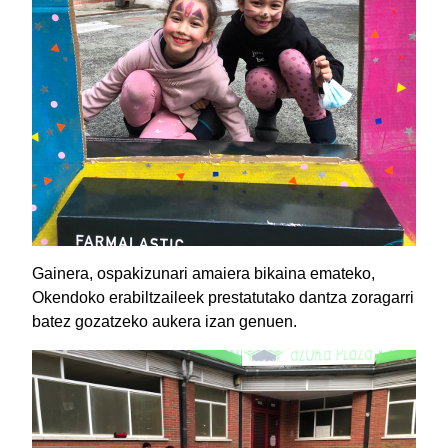
Gainera, ospakizunari amaiera bikaina emateko,
Okendoko erabiltzaileek prestatutako dantza zoragarri
batez gozatzeko aukera izan genuen.