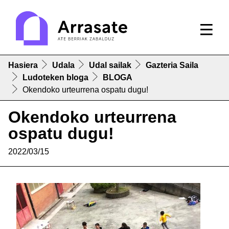
Hasiera
Udala
Udal sailak
Gazteria Saila
Ludoteken bloga
BLOGA
Okendoko urteurrena ospatu dugu!
Okendoko urteurrena
ospatu dugu!
2022/03/15