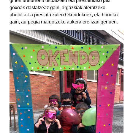
ginen urteurrena ospatzeko eta prestatutako jaki
goxoak dastatzeaz gain, argazkiak ateratzeko
photocall-a prestatu zuten Okendokoek, eta honetaz
gain, aurpegia margotzeko aukera ere izan genuen.