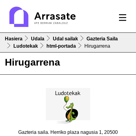
Hasiera
Udala
Udal sailak
Gazteria Saila
Ludotekak
html-portada
Hirugarrena
Hirugarrena
Gazteria saila. Herriko plaza nagusia 1, 20500