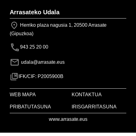
Arrasateko Udala
Herriko plaza nagusia 1, 20500 Arrasate
(Gipuzkoa)
943 25 20 00
udala@arrasate.eus
IFK/CIF: P2005900B
WEB MAPA
KONTAKTUA
PRIBATUTASUNA
IRISGARRITASUNA
www.arrasate.eus