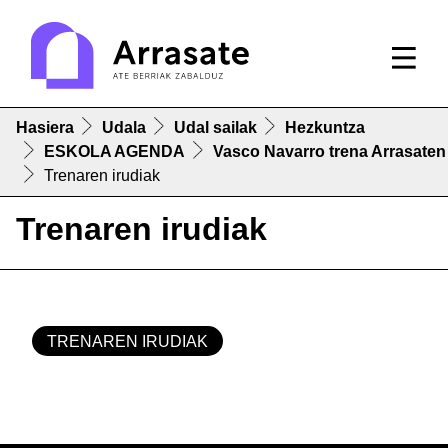
Hasiera
Udala
Udal sailak
Hezkuntza
ESKOLA AGENDA
Vasco Navarro trena Arrasaten
Trenaren irudiak
Trenaren irudiak
TRENAREN IRUDIAK