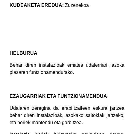
KUDEAKETA EREDUA:
Zuzenekoa
HELBURUA
Behar diren instalazioak ematea udalerriari, azoka
plazaren funtzionamendurako.
EZAUGARRIAK ETA FUNTZIONAMENDUA
Udalaren zeregina da erabiltzaileen eskura jartzea
behar diren instalazioak, azokako saltokiak jartzeko,
eta horiek mantendu eta garbitzea.