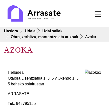
Hasiera
Udala
Udal sailak
Obra, zerbitzu, mantentze eta auzoak
Azoka
AZOKA
Helbidea
Otalora Lizentziatua 1, 3, 5 y Okendo 1, 3,
5 beheko solairuetan
ARRASATE
Tel.
: 943795155