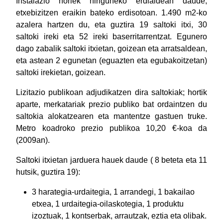
Instalazio horiek hiriguneko erdialdean daude,
etxebizitzen eraikin bateko erdisotoan. 1.490 m2-ko
azalera hartzen du, eta guztira 19 saltoki itxi, 30
saltoki ireki eta 52 ireki baserritarrentzat. Egunero
dago zabalik saltoki itxietan, goizean eta arratsaldean,
eta astean 2 egunetan (eguazten eta egubakoitzetan)
saltoki irekietan, goizean.
Lizitazio publikoan adjudikatzen dira saltokiak; hortik
aparte, merkatariak prezio publiko bat ordaintzen du
saltokia alokatzearen eta mantentze gastuen truke.
Metro koadroko prezio publikoa 10,20 €-koa da
(2009an).
Saltoki itxietan jarduera hauek daude ( 8 beteta eta 11
hutsik, guztira 19):
3 harategia-urdaitegia, 1 arrandegi, 1 bakailao
etxea, 1 urdaitegia-oilaskotegia, 1 produktu
izoztuak, 1 kontserbak, arrautzak, eztia eta olibak.