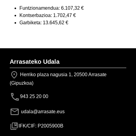
Funtzionamendua: 6.107,32 €
Kontserbazioa: 1.702,47 €
Garbiketa: 13.645,62 €
Arrasateko Udala
Herriko plaza nagusia 1, 20500 Arrasate
(Gipuzkoa)
943 25 20 00
udala@arrasate.eus
IFK/CIF: P2005900B