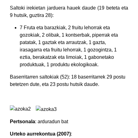
Saltoki irekietan jarduera hauek daude (19 beteta eta
9 hutsik, guztira 28):
7 Fruta eta barazkiak, 2 fruitu lehorrak eta
gozokiak, 2 olibak, 1 kontserbak, piperrak eta
patatak, 1 gaztak eta arrautzak, 1 gazta,
irasagarra eta fruitu lehorrak, 1 gozogintza, 1
eztia, berakatzak eta limoiak, 1 gabonetako
produktuak, 1 produktu ekologikoak.
Baserritarren saltokiak (52): 18 baserritarrek 29 postu
betetzen dute, eta 23 postu hutsik daude.
Pertsonala
: arduradun bat
Urteko aurrekontua (2007)
: