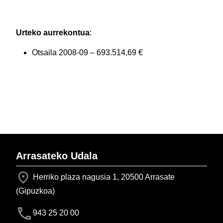
Urteko aurrekontua
:
Otsaila 2008-09 – 693.514,69 €
Arrasateko Udala
Herriko plaza nagusia 1, 20500 Arrasate
(Gipuzkoa)
943 25 20 00