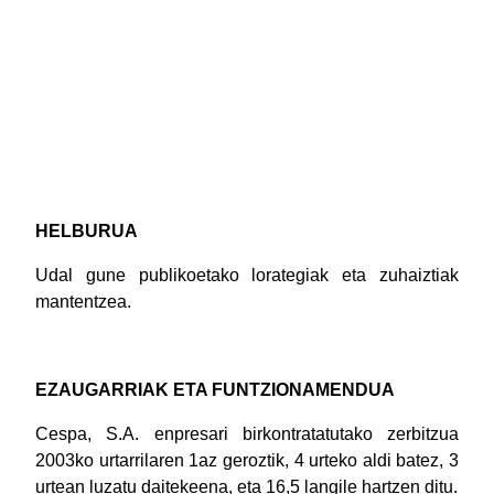
HELBURUA
Udal gune publikoetako lorategiak eta zuhaiztiak
mantentzea.
EZAUGARRIAK ETA FUNTZIONAMENDUA
Cespa, S.A. enpresari birkontratatutako zerbitzua
2003ko urtarrilaren 1az geroztik, 4 urteko aldi batez, 3
urtean luzatu daitekeena, eta 16,5 langile hartzen ditu.