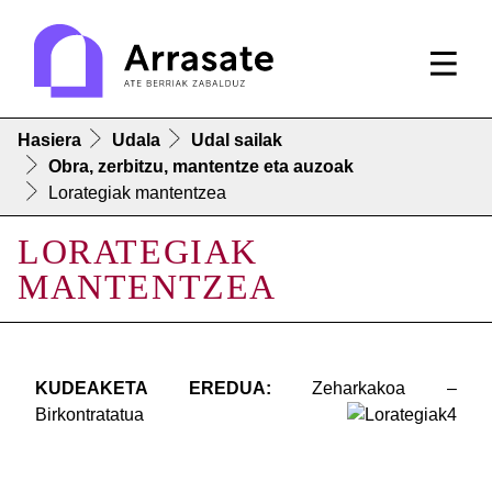
Hasiera
Udala
Udal sailak
Obra, zerbitzu, mantentze eta auzoak
Lorategiak mantentzea
LORATEGIAK
MANTENTZEA
KUDEAKETA EREDUA:
Zeharkakoa –
Birkontratatua