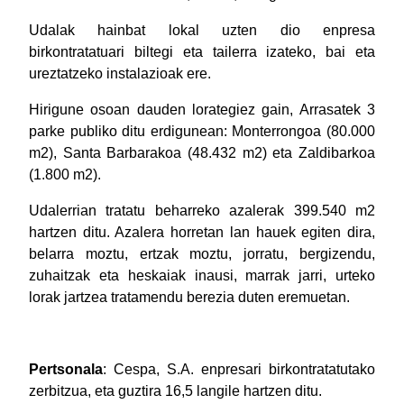
Udalak hainbat lokal uzten dio enpresa
birkontratatuari biltegi eta tailerra izateko, bai eta
ureztatzeko instalazioak ere.
Hirigune osoan dauden lorategiez gain, Arrasatek 3
parke publiko ditu erdigunean: Monterrongoa (80.000
m2), Santa Barbarakoa (48.432 m2) eta Zaldibarkoa
(1.800 m2).
Udalerrian tratatu beharreko azalerak 399.540 m2
hartzen ditu. Azalera horretan lan hauek egiten dira,
belarra moztu, ertzak moztu, jorratu, bergizendu,
zuhaitzak eta heskaiak inausi, marrak jarri, urteko
lorak jartzea tratamendu berezia duten eremuetan.
Pertsonala
: Cespa, S.A. enpresari birkontratatutako
zerbitzua, eta guztira 16,5 langile hartzen ditu.