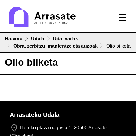
Hasiera
Udala
Udal sailak
Obra, zerbitzu, mantentze eta auzoak
Olio bilketa
Olio bilketa
Arrasateko Udala
Herriko plaza nagusia 1, 20500 Arrasate