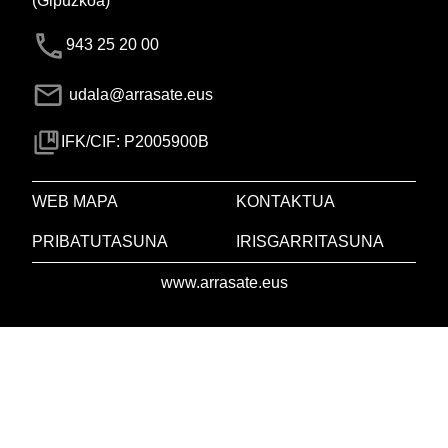
(Gipuzkoa)
943 25 20 00
udala@arrasate.eus
IFK/CIF: P2005900B
WEB MAPA
KONTAKTUA
PRIBATUTASUNA
IRISGARRITASUNA
www.arrasate.eus