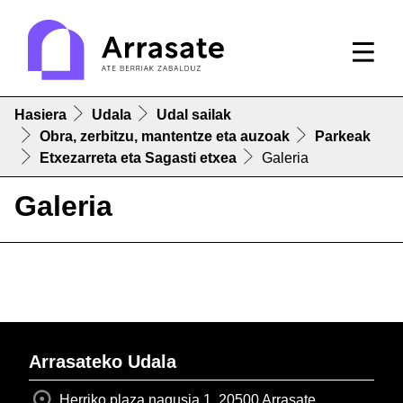
Hasiera
Udala
Udal sailak
Obra, zerbitzu, mantentze eta auzoak
Parkeak
Etxezarreta eta Sagasti etxea
Galeria
Galeria
Arrasateko Udala
Herriko plaza nagusia 1, 20500 Arrasate