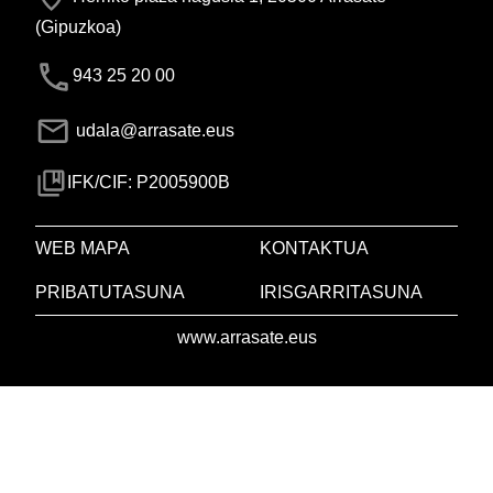
(Gipuzkoa)
943 25 20 00
udala@arrasate.eus
IFK/CIF: P2005900B
WEB MAPA
KONTAKTUA
PRIBATUTASUNA
IRISGARRITASUNA
www.arrasate.eus