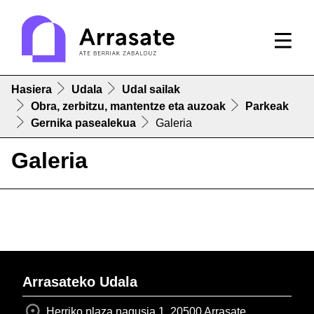
Hasiera
Udala
Udal sailak
Obra, zerbitzu, mantentze eta auzoak
Parkeak
Gernika pasealekua
Galeria
Galeria
Arrasateko Udala
Herriko plaza nagusia 1, 20500 Arrasate