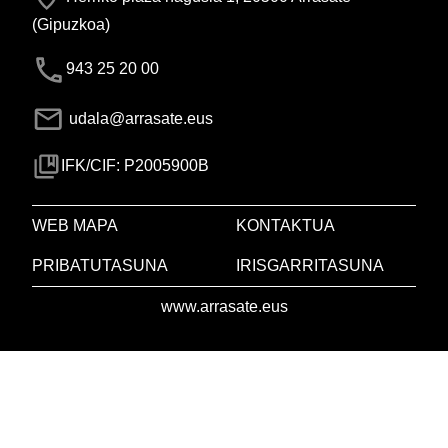
(Gipuzkoa)
943 25 20 00
udala@arrasate.eus
IFK/CIF: P2005900B
WEB MAPA
KONTAKTUA
PRIBATUTASUNA
IRISGARRITASUNA
www.arrasate.eus