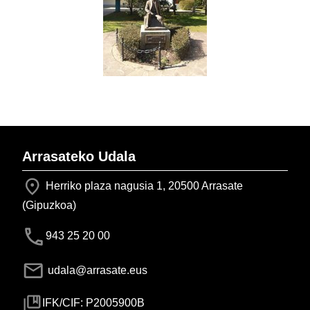
Arrasateko Udala
Herriko plaza nagusia 1, 20500 Arrasate
(Gipuzkoa)
943 25 20 00
udala@arrasate.eus
IFK/CIF: P2005900B