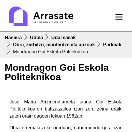
Hasiera
Udala
Udal sailak
Obra, zerbitzu, mantentze eta auzoak
Parkeak
Mondragon Goi Eskola Politeknikoa
Mondragon Goi Eskola
Politeknikoa
Jose Maria Arizmendiarrieta jauna Goi Eskola
Politeknikoaren bultzatzailea izan zen, zeina eraiki
zuten orain dagoen lekuan 1962an.
Obra errematatzeko odrduan, nabermendu gura izan