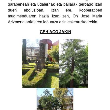
garapenean eta udalerriak eta bailarak geroago izan
duen eboluzioan, izan ere, kooperatiben
mugimenduaren hazia izan zen, On Jose Maria
Arizmendiarrietaren laguntza ezin eskertuzkoarekin.
GEHIAGO JAKIN