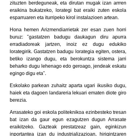
zituzten berdeguneak, eta dirutan mugak izan arrren
eraikina bukatzeko, lorategi bat eraiki zuten eskola
esparruaren eta iturripeko kirol instalazioen artean.
Hona hemen Arizmendiarrietak zer esan zuen horri
buruz: "gastatzen badugu daukagun diru apurra
erradiadoreak jartzen, inoiz ez dugu edukiko
lorategirik. Gastatzen badugu lorategia egiten, ostera,
betiko izango dugu, eta berokuntza sistema jarri
beharko dugu lehenago edo geroago, jendeak eskatu
egingo digu eta".
Eskolako parkean zuhaitz aparta ugari ikusiko dugu,
haiek eta dagoen landareria lekuari ematen diote giro
berezia.
Arrasateko goi eskola politeknikoa ezinbesteko tresan
bat izan da gaur egun ezagutzen dugun Arrasate
eraikitzeko. Gazteak prestatzeaz gain, eginkizun
inportantea izan du industrializazioan, hirigintzaren