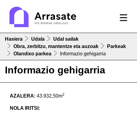
Hasiera
Udala
Udal sailak
Obra, zerbitzu, mantentze eta auzoak
Parkeak
Olandixo parkea
Informazio gehigarria
Informazio gehigarria
2
AZALERA:
43.932,50m
NOLA IRITSI: