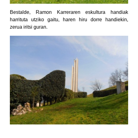
Bestalde, Ramon Karreraren eskultura handiak
harrituta utziko gaitu, haren hiru dorre handiekin,
zerua iritsi guran.