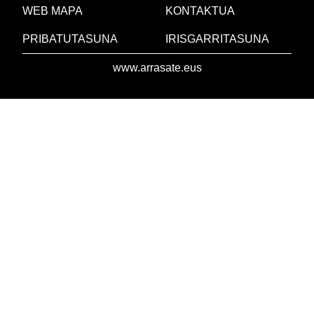
WEB MAPA
KONTAKTUA
PRIBATUTASUNA
IRISGARRITASUNA
www.arrasate.eus