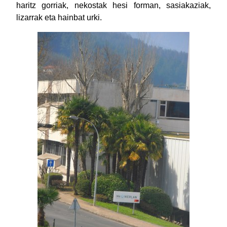
haritz gorriak, nekostak hesi forman, sasiakaziak,
lizarrak eta hainbat urki.