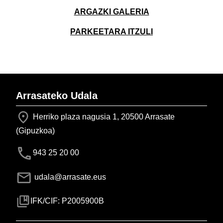
ARGAZKI GALERIA
PARKEETARA ITZULI
Arrasateko Udala
Herriko plaza nagusia 1, 20500 Arrasate
(Gipuzkoa)
943 25 20 00
udala@arrasate.eus
IFK/CIF: P2005900B