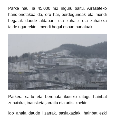
Parke hau, ia 45.000 m2 inguru baitu, Arrasateko
handienetakoa da, oro har, berdeguneak eta mendi
hegalak daude aldapan, eta zuhaitz eta zuhaixka
talde ugarirekin, mendi hegal osoan banatuak.
Parkera sartu eta berehala ikusiko ditugu hainbat
zuhaixka, inausketa jarraitu eta artistikoekin.
Igo ahala daude lizarrak, sasiakaziak, hainbat ezki