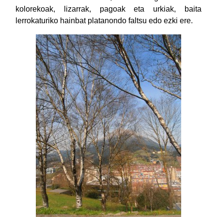
kolorekoak, lizarrak, pagoak eta urkiak, baita
lerrokaturiko hainbat platanondo faltsu edo ezki ere.