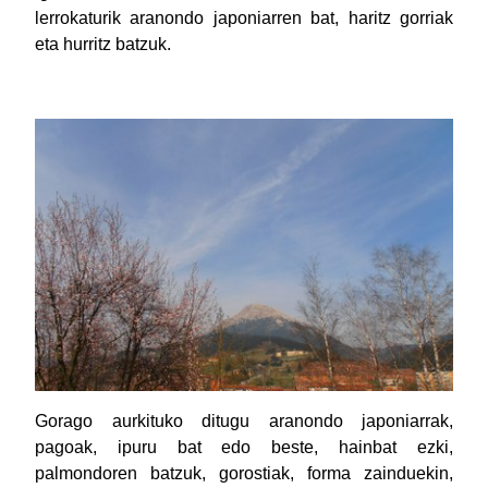
lerrokaturik aranondo japoniarren bat, haritz gorriak
eta hurritz batzuk.
Gorago aurkituko ditugu aranondo japoniarrak,
pagoak, ipuru bat edo beste, hainbat ezki,
palmondoren batzuk, gorostiak, forma zainduekin,