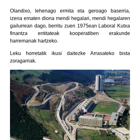
Olandixo, lehenago ermita eta geroago baserria,
izena ematen diona mendi hegalari, mendi hegalaren
gailurrean dago, berritu zuen 1975ean Laboral Kutxa
finantza entitateak kooperatiben erakunde
harremanak hartzeko.
Leku horretatik ikusi daitezke Arrasateko bista
zoragarriak.