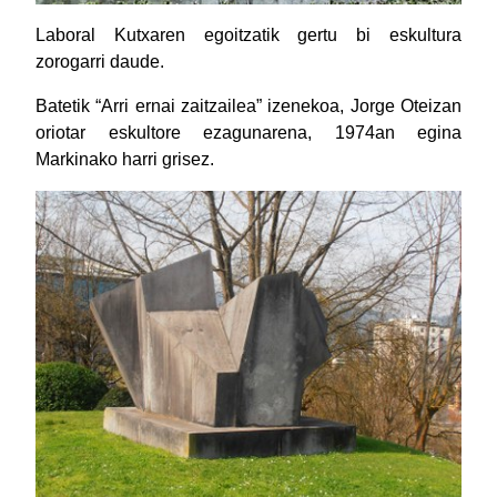
Laboral Kutxaren egoitzatik gertu bi eskultura
zorogarri daude.
Batetik “Arri ernai zaitzailea” izenekoa, Jorge Oteizan
oriotar eskultore ezagunarena, 1974an egina
Markinako harri grisez.