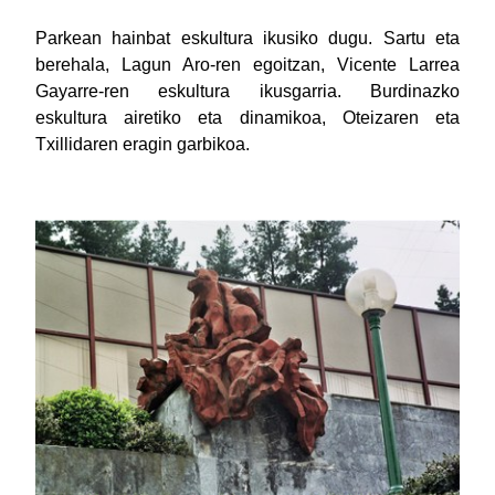
Parkean hainbat eskultura ikusiko dugu. Sartu eta
berehala, Lagun Aro-ren egoitzan, Vicente Larrea
Gayarre-ren eskultura ikusgarria. Burdinazko
eskultura airetiko eta dinamikoa, Oteizaren eta
Txillidaren eragin garbikoa.