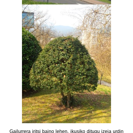
Gailurrera iritsi baino lehen, ikusiko ditugu izeia urdin