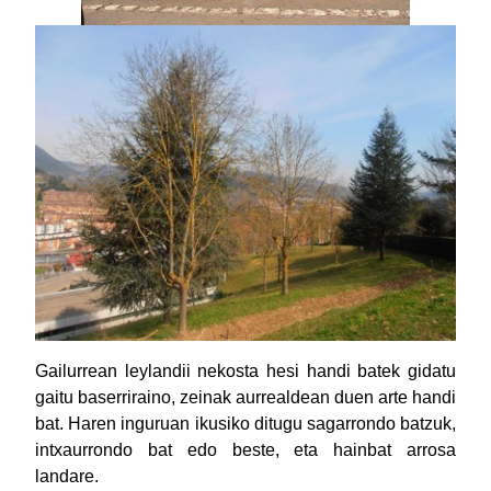
Gailurrean leylandii nekosta hesi handi batek gidatu
gaitu baserriraino, zeinak aurrealdean duen arte handi
bat. Haren inguruan ikusiko ditugu sagarrondo batzuk,
intxaurrondo bat edo beste, eta hainbat arrosa
landare.