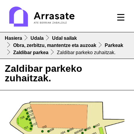
Hasiera
Udala
Udal sailak
Obra, zerbitzu, mantentze eta auzoak
Parkeak
Zaldibar parkea
Zaldibar parkeko zuhaitzak.
Zaldibar parkeko
zuhaitzak.