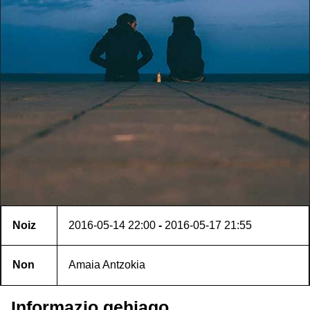
Noiz
2016-05-14
22:00
-
2016-05-17
21:55
Non
Amaia Antzokia
Informazio gehiago