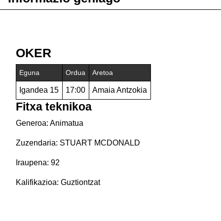
OKER
Eguna
Ordua
Aretoa
Igandea 15
17:00
Amaia Antzokia
Fitxa teknikoa
Generoa: Animatua
Zuzendaria: STUART MCDONALD
Iraupena: 92
Kalifikazioa: Guztiontzat