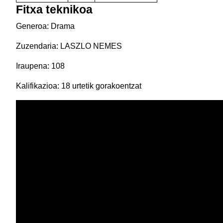
Fitxa teknikoa
Generoa: Drama
Zuzendaria: LASZLO NEMES
Iraupena: 108
Kalifikazioa: 18 urtetik gorakoentzat