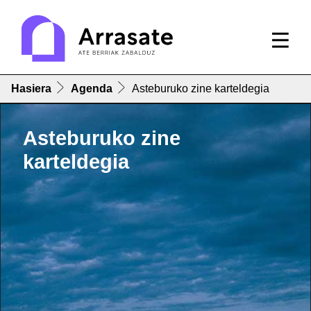
Hasiera
Agenda
Asteburuko zine karteldegia
Asteburuko zine
karteldegia