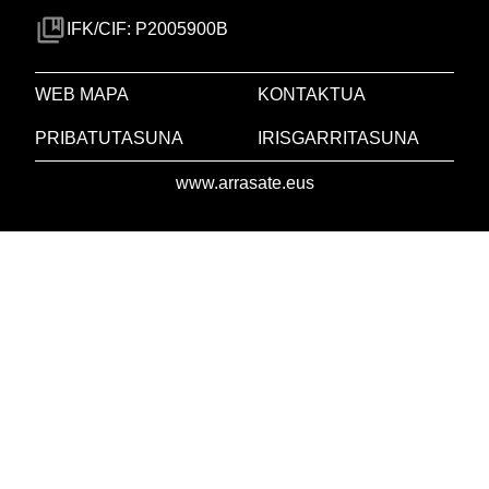
IFK/CIF: P2005900B
WEB MAPA
KONTAKTUA
PRIBATUTASUNA
IRISGARRITASUNA
www.arrasate.eus