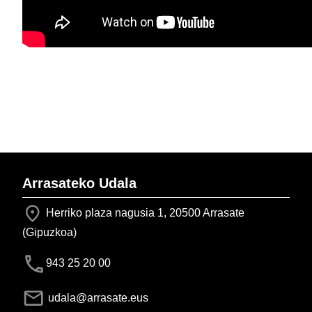
Arrasateko Udala
Herriko plaza nagusia 1, 20500 Arrasate
(Gipuzkoa)
943 25 20 00
udala@arrasate.eus