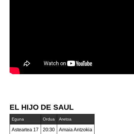
EL HIJO DE SAUL
Eguna
Ordua
Aretoa
Asteartea 17
20:30
Amaia Antzokia