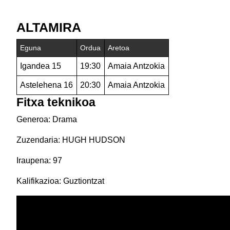
ALTAMIRA
Eguna
Ordua
Aretoa
Igandea 15
19:30
Amaia Antzokia
Astelehena 16
20:30
Amaia Antzokia
Fitxa teknikoa
Generoa: Drama
Zuzendaria: HUGH HUDSON
Iraupena: 97
Kalifikazioa: Guztiontzat