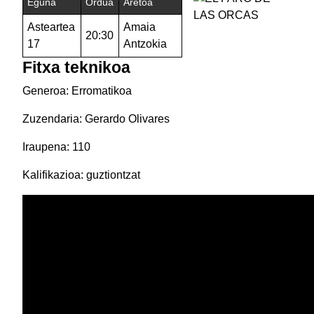
Eguna
Ordua
Aretoa
Asteartea
Amaia
20:30
17
Antzokia
Fitxa teknikoa
Generoa: Erromatikoa
Zuzendaria: Gerardo Olivares
Iraupena: 110
Kalifikazioa: guztiontzat