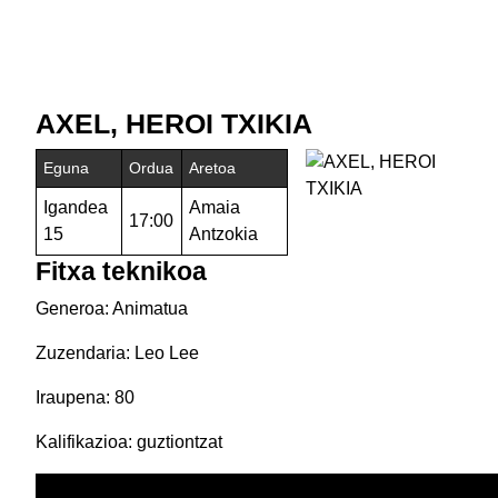
AXEL, HEROI TXIKIA
Eguna
Ordua
Aretoa
Igandea
Amaia
17:00
15
Antzokia
Fitxa teknikoa
Generoa: Animatua
Zuzendaria: Leo Lee
Iraupena: 80
Kalifikazioa: guztiontzat