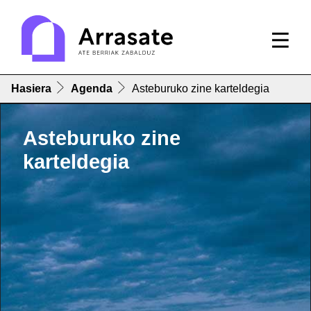
Hasiera
Agenda
Asteburuko zine karteldegia
Asteburuko zine
karteldegia