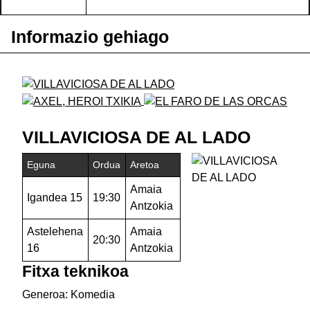
Informazio gehiago
VILLAVICIOSA DE AL LADO
Eguna
Ordua
Aretoa
Amaia
Igandea 15
19:30
Antzokia
Astelehena
Amaia
20:30
16
Antzokia
Fitxa teknikoa
Generoa: Komedia