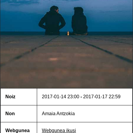
Noiz
2017-01-14
23:00
-
2017-01-17
22:59
Non
Amaia Antzokia
Webgunea
Webgunea ikusi