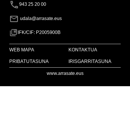
943 25 20 00
udala@arrasate.eus
IFK/CIF: P2005900B
WEB MAPA
KONTAKTUA
PRIBATUTASUNA
IRISGARRITASUNA
www.arrasate.eus