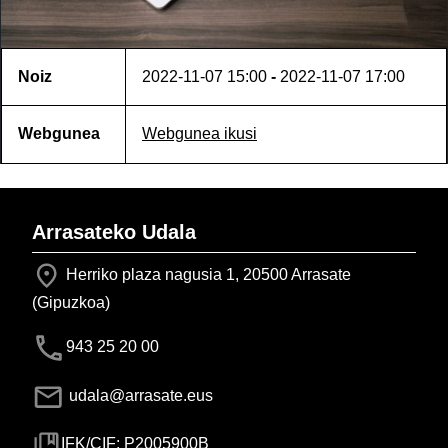
Noiz
2022-11-07
15:00
-
2022-11-07
17:00
Webgunea
Webgunea ikusi
Arrasateko Udala
Herriko plaza nagusia 1, 20500 Arrasate
(Gipuzkoa)
943 25 20 00
udala@arrasate.eus
IFK/CIF: P2005900B