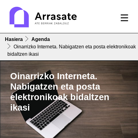
Hasiera
Agenda
Oinarrizko Interneta. Nabigatzen eta posta elektronikoak
bidaltzen ikasi
Oinarrizko Interneta.
Nabigatzen eta posta
elektronikoak bidaltzen
ikasi