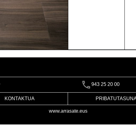
)
943 25 20 00
KONTAKTUA
PRIBATUTASUN
www.arrasate.eus