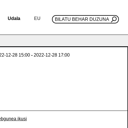
Udala
EU
BILATU BEHAR DUZUNA
22-12-28
15:00
-
2022-12-28
17:00
bgunea ikusi