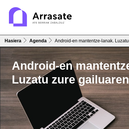
Hasiera
Agenda
Android-en mantentze-lanak. Luzatu 
Android-en mantentze
Luzatu zure gailuaren 