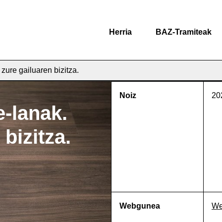
Herria
BAZ-Tramiteak
zure gailuaren bizitza.
Noiz
20
-lanak.
bizitza.
Webgunea
We