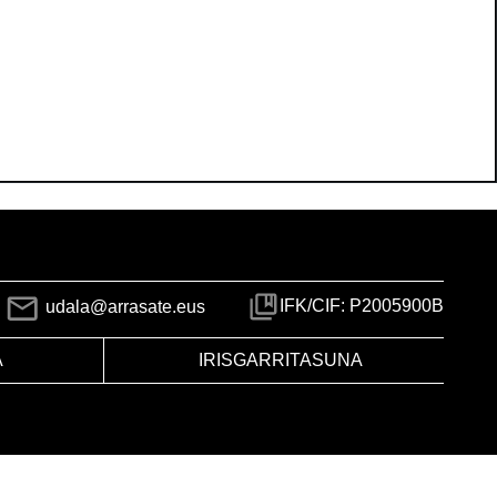
IFK/CIF: P2005900B
udala@arrasate.eus
A
IRISGARRITASUNA