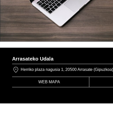
Arrasateko Udala
Herriko plaza nagusia 1, 20500 Arrasate (Gipuzkoa
WEB MAPA