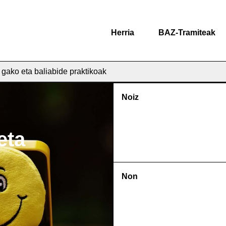
Herria
BAZ-Tramiteak
ako eta baliabide praktikoak
Noiz
eta
Non