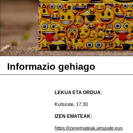
Informazio gehiago
LEKUA ETA ORDUA:
Kulturate, 17:30
IZEN EMATEAK:
https://izenemateak.arrasate.eus