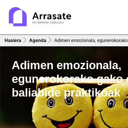
Hasiera
Agenda
Adimen emozionala, egunerokorako g
Adimen emozionala,
egunerokorako gako 
baliabide praktikoak