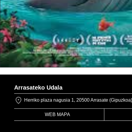
Arrasateko Udala
Herriko plaza nagusia 1, 20500 Arrasate (Gipuzkoa
WEB MAPA