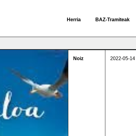
Herria
BAZ-Tramiteak
Noiz
2022-05-14