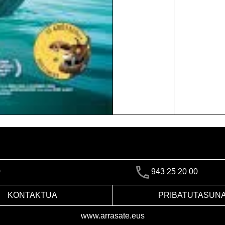
)
943 25 20 00
KONTAKTUA
PRIBATUTASUN
www.arrasate.eus