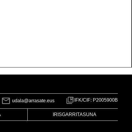
IFK/CIF: P2005900B
udala@arrasate.eus
A
IRISGARRITASUNA