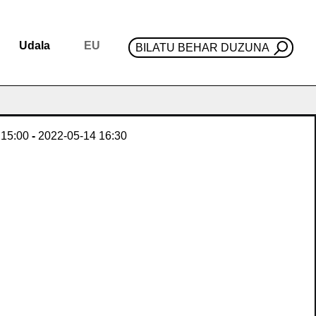
Udala
EU
BILATU BEHAR DUZUNA
15:00
-
2022-05-14
16:30