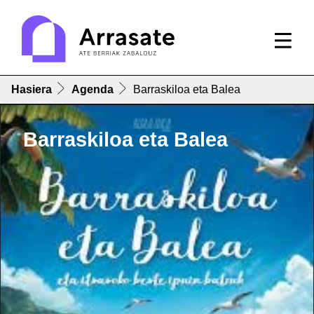
Hasiera
Agenda
Barraskiloa eta Balea
Barraskiloa eta Balea