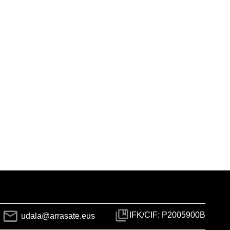
IFK/CIF: P2005900B
udala@arrasate.eus