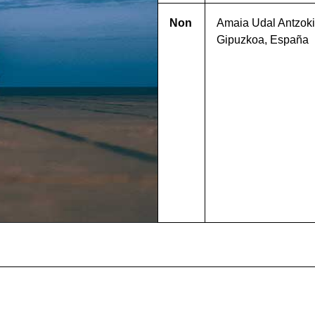
Non
Amaia Udal Antzokia
Gipuzkoa, España