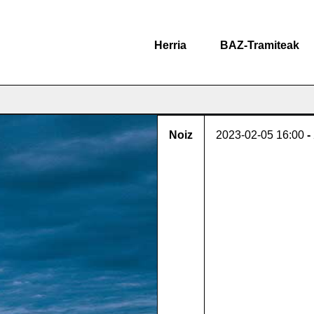
Herria
BAZ-Tramiteak
Noiz
2023-02-05
16:00
-