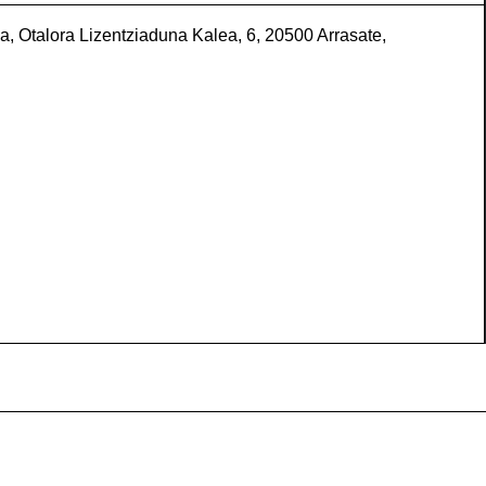
, Otalora Lizentziaduna Kalea, 6, 20500 Arrasate,