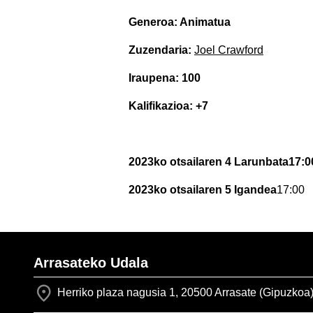
Generoa: Animatua
Zuzendaria:
Joel Crawford
Iraupena: 100
Kalifikazioa: +7
2023ko otsailaren 4 Larunbata17:0
2023ko otsailaren 5 Igandea
17:00
Arrasateko Udala
Herriko plaza nagusia 1, 20500 Arrasate (Gipuzkoa