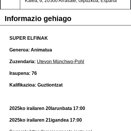
Kalea, 6, 20500 Arrasate, Gipuzkoa, España
Informazio gehiago
SUPER ELFINAK
Generoa: Animatua
Zuzendaria:
Utevon Münchwo-Pohl
Iraupena: 76
Kalifikazioa: Guztiontzat
2025ko irailaren 20larunbata
17:00
2025ko irailaren 21igandea
17:00