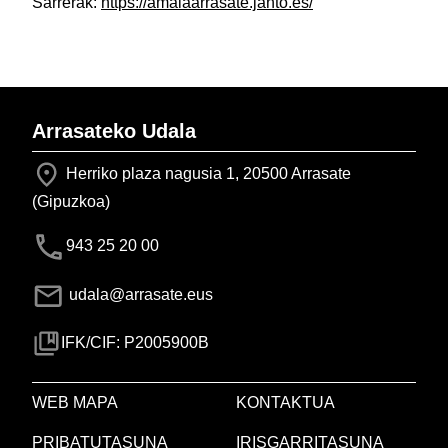
Sarrerak:
https://amaiaarrasate.janto.es/
Arrasateko Udala
Herriko plaza nagusia 1, 20500 Arrasate
(Gipuzkoa)
943 25 20 00
udala@arrasate.eus
IFK/CIF: P2005900B
WEB MAPA
KONTAKTUA
PRIBATUTASUNA
IRISGARRITASUNA