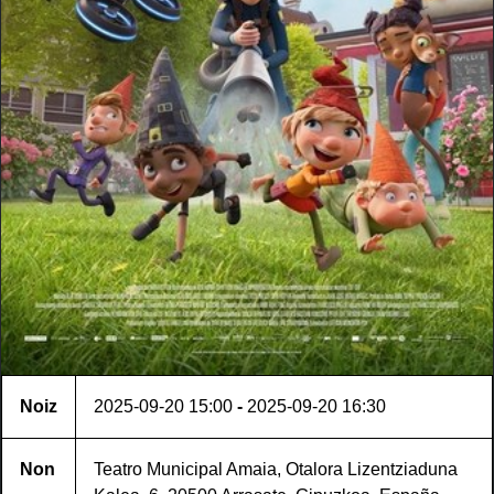
Noiz
2025-09-20
15:00
-
2025-09-20
16:30
Non
Teatro Municipal Amaia, Otalora Lizentziaduna