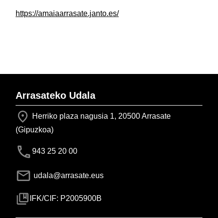
https://amaiaarrasate.janto.es/
Arrasateko Udala
Herriko plaza nagusia 1, 20500 Arrasate
(Gipuzkoa)
943 25 20 00
udala@arrasate.eus
IFK/CIF: P2005900B