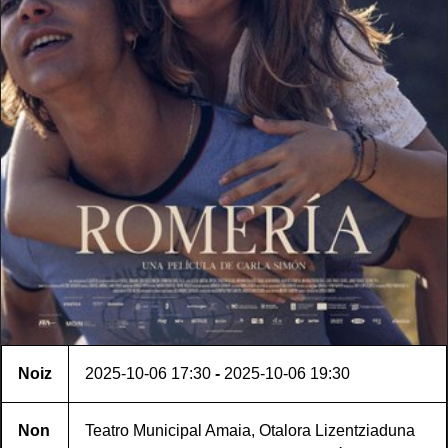
Noiz
2025-10-06
17:30
-
2025-10-06
19:30
Non
Teatro Municipal Amaia, Otalora Lizentziaduna