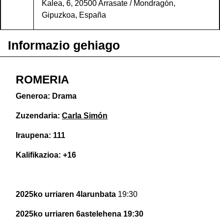
Kalea, 6, 20500 Arrasate / Mondragón,
Gipuzkoa, España
Informazio gehiago
ROMERIA
Generoa: Drama
Zuzendaria:
Carla Simón
Iraupena: 111
Kalifikazioa: +16
2025ko urriaren 4larunbata
19:30
2025ko urriaren 6astelehena 19:30